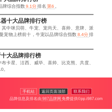
品牌综合指数
9.1分
排名
第6
。
水器十大品牌排行榜
，其中咪贝萌、牛宠、宠尚天、喜帅、意牌、派
曼宠物上榜前十，
牛宠
以品牌综合指数
8.4分
排
所十大品牌排行榜
中布卡星、洁西、威毕、喜帅、比克熊、共度、
0。
手机站
返回页面顶部
联系我们
品牌信息及排名由
987品牌网
免费提供
©pp.i987.com