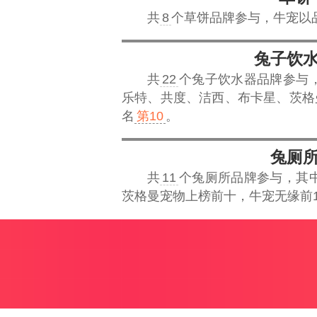
共
8
个草饼品牌参与，
牛宠
以
兔子饮
共
22
个兔子饮水器品牌参与
乐特、共度、洁西、布卡星、茨格
名
第10
。
兔厕
共
11
个兔厕所品牌参与，其
茨格曼宠物上榜前十，牛宠无缘前1