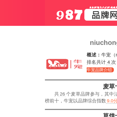
niuch
概述：
牛宠（
排名共计
4
次
牛宠品牌介绍
麦草
共
26
个麦草品牌参与，其中
榜前十，
牛宠
以品牌综合指数
9.0
草饼