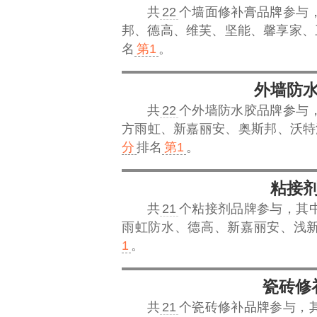
共
22
个墙面修补膏品牌参与
邦、德高、维芙、坚能、馨享家、
名
第1
。
外墙防
共
22
个外墙防水胶品牌参与
方雨虹、新嘉丽安、奥斯邦、沃特
分
排名
第1
。
粘接
共
21
个粘接剂品牌参与，其
雨虹防水、德高、新嘉丽安、浅
1
。
瓷砖修
共
21
个瓷砖修补品牌参与，