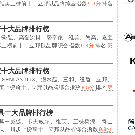
维芙上榜前十，
立邦
以品牌综合指数
9.6分
排名
膏十大品牌排行榜
中彩弘、高登涂料、馨享家、维芙、德高、嘉宝
邦上榜前十，
立邦
以品牌综合指数
9.8分
排名
第
胶十大品牌排行榜
ENLANTFIX、潜水艇、三和、纽盾、立邦、
宝上榜前十，
立邦
以品牌综合指数
9.5分
排名
第
具十大品牌排行榜
其中威缝、卡夫威尔、维芙、三棵树漆、犇士
氏、川步上榜前十，
立邦
以品牌综合指数
9.8分