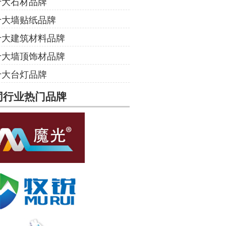
十大石材品牌
十大墙贴纸品牌
十大建筑材料品牌
十大墙顶饰材品牌
十大台灯品牌
同行业热门品牌