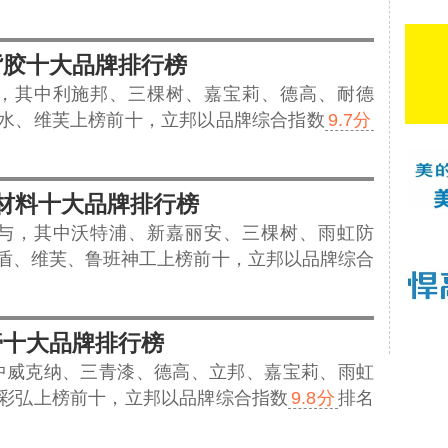
背胶十大品牌排行榜
，其中利施邦、三棵树、嘉宝莉、德高、耐德
水、维芙上榜前十，
立邦
以品牌综合指数
9.7分
材料十大品牌排行榜
与，其中沃特浦、新嘉丽安、三棵树、雨虹防
盾、维芙、鲁班神工上榜前十，
立邦
以品牌综合
膏十大品牌排行榜
中威克纳、三青漆、德高、立邦、嘉宝莉、雨虹
彩弘上榜前十，
立邦
以品牌综合指数
9.8分
排名