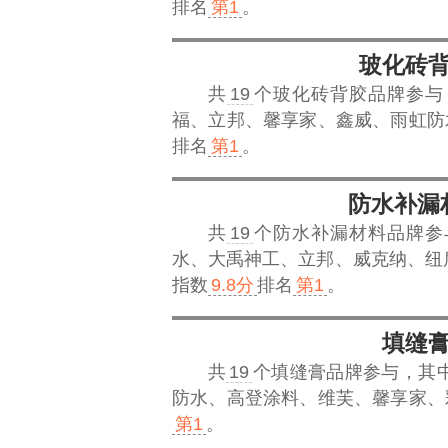
排名
第1
。
玻化砖
共
19
个玻化砖背胶品牌参与
福、立邦、馨享家、鑫威、雨虹防
排名
第1
。
防水补漏
共
19
个防水补漏材料品牌参
水、大禹神工、立邦、威克纳、纽
指数
9.8分
排名
第1
。
填缝
共
19
个填缝膏品牌参与，其
防水、高登涂料、维芙、馨享家、
第1
。