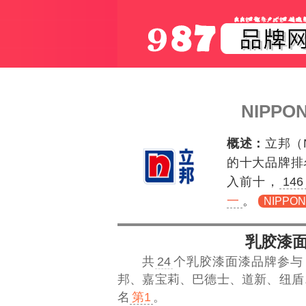
NIPP
概述：
立邦（
的十大品牌排
入
前十
，
146
一
。
NIPP
乳胶漆
共
24
个乳胶漆面漆品牌参与
邦、嘉宝莉、巴德士、道新、纽盾
名
第1
。