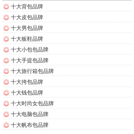
十大背包品牌
十大皮包品牌
十大男包品牌
十大板鞋品牌
十大小包包品牌
十大手提包品牌
十大旅行箱包品牌
十大挎包品牌
十大钱包品牌
十大时尚女包品牌
十大电脑包品牌
十大帆布包品牌