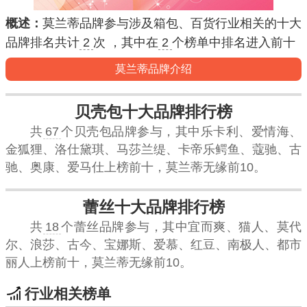
概述：
莫兰蒂品牌参与涉及箱包、百货行业相关的十大
品牌排名共计
2
次 ，其中在
2
个榜单中排名进入
前十
莫兰蒂品牌介绍
贝壳包十大品牌排行榜
共
67
个贝壳包品牌参与，其中乐卡利、爱情海、
金狐狸、洛仕黛琪、马莎兰缇、卡帝乐鳄鱼、蔻驰、古
驰、奥康、爱马仕上榜前十，莫兰蒂无缘前10。
蕾丝十大品牌排行榜
共
18
个蕾丝品牌参与，其中宜而爽、猫人、莫代
尔、浪莎、古今、宝娜斯、爱慕、红豆、南极人、都市
丽人上榜前十，莫兰蒂无缘前10。
行业相关榜单