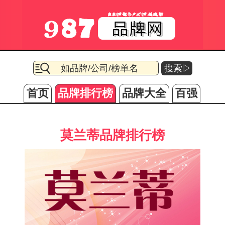
搜索▷
首页
品牌排行榜
品牌大全
百强
莫兰蒂品牌排行榜