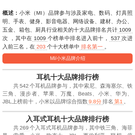
概述：
小米（MI）品牌参与涉及家电、数码、灯具照
明、手表、健身、影音电器、网络设备、建材、办公、
五金、箱包、厨具行业相关的十大品牌排名共计
1009
次 ，其中在
1009
个榜单中排名进入
前十
，
537
次进
入
前三名
，在
203
个十大榜单中
排名第一
。
MI/小米品牌介绍
耳机十大品牌排行榜
共
542
个耳机品牌参与，其中索尼、森海塞尔、铁
三角、漫步者、苹果、万魔、Beats、小米、华为、
JBL上榜前十，
小米
以品牌综合指数
9.8分
排名
第1
。
入耳式耳机十大品牌排行榜
共
269
个入耳式耳机品牌参与，其中铁三角、海菲