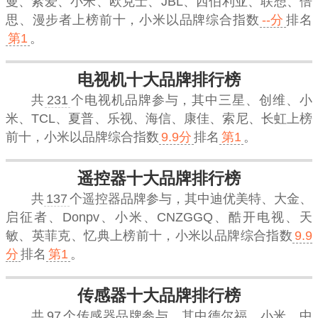
曼、索爱、小米、欧克士、JBL、西伯利亚、联想、倍
思、漫步者上榜前十，
小米
以品牌综合指数
--分
排名
第1
。
电视机十大品牌排行榜
共
231
个电视机品牌参与，其中三星、创维、小
米、TCL、夏普、乐视、海信、康佳、索尼、长虹上榜
前十，
小米
以品牌综合指数
9.9分
排名
第1
。
遥控器十大品牌排行榜
共
137
个遥控器品牌参与，其中迪优美特、大金、
启征者、Donpv、小米、CNZGGQ、酷开电视、天
敏、英菲克、忆典上榜前十，
小米
以品牌综合指数
9.9
分
排名
第1
。
传感器十大品牌排行榜
共
97
个传感器品牌参与，其中德尔福、小米、中