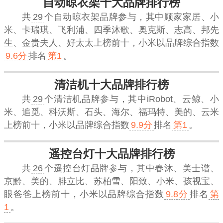
自动晾衣架十大品牌排行榜
共
29
个自动晾衣架品牌参与，其中顾家家居、小
米、卡瑞琪、飞利浦、四季沐歌、奥克斯、志高、邦先
生、金贵夫人、好太太上榜前十，
小米
以品牌综合指数
9.6分
排名
第1
。
清洁机十大品牌排行榜
共
29
个清洁机品牌参与，其中iRobot、云鲸、小
米、追觅、科沃斯、石头、海尔、福玛特、美的、云米
上榜前十，
小米
以品牌综合指数
9.9分
排名
第1
。
遥控台灯十大品牌排行榜
共
26
个遥控台灯品牌参与，其中春沐、美士谱、
京黔、美的、腓立比、苏柏雪、阳致、小米、孩视宝、
眼爸爸上榜前十，
小米
以品牌综合指数
9.8分
排名
第
1
。