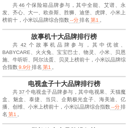
共
46
个保险箱品牌参与，其中全能、艾谱、永
发、齐心、大一、欧奈斯、胜狮、迪堡、虎牌、小米上
榜前十，
小米
以品牌综合指数
--分
排名
第1
。
故事机十大品牌排行榜
共
42
个故事机品牌参与，其中优彼、
BABYCARE、火火兔、宝宝巴士、物灵、小米、贝恩
施、牛听听、阿尔法蛋、贝灵上榜前十，
小米
以品牌综
合指数
9.9分
排名
第1
。
电视盒子十大品牌排行榜
共
37
个电视盒子品牌参与，其中电视果、天猫魔
盒、魅盒、泰捷、当贝、企鹅极光盒子、海美迪、亿
播、创维、小米上榜前十，
小米
以品牌综合指数
--分
排
名
第1
。