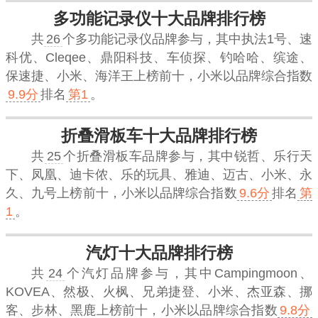
多功能记录仪十大品牌排行榜
共
26
个多功能记录仪品牌参与，其中执法1号、速
科优、Cleqee、鼎阳科技、车侦探、钓哈哈、缤途、
保速捷、小米、海洋王上榜前十，
小米
以品牌综合指数
9.9分
排名
第1
。
折叠滑板车十大品牌排行榜
共
25
个折叠滑板车品牌参与，其中锐哲、乐行天
下、凤凰、迪卡侬、乐的玩具、雅迪、迈古、小米、永
久、九号上榜前十，
小米
以品牌综合指数
9.6分
排名
第
1
。
汽灯十大品牌排行榜
共
24
个汽灯品牌参与，其中Campingmoon、
KOVEA、然极、火枫、兄弟捷登、小米、杰亚森、挪
客、步林、黑鹿上榜前十，
小米
以品牌综合指数
9.8分