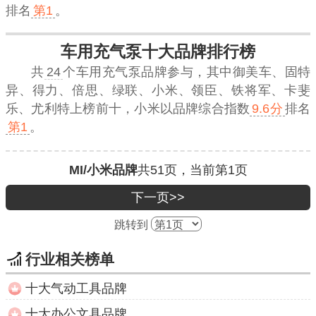
排名
第1
。
车用充气泵十大品牌排行榜
共
24
个车用充气泵品牌参与，其中御美车、固特
异、得力、倍思、绿联、小米、领臣、铁将军、卡斐
乐、尤利特上榜前十，
小米
以品牌综合指数
9.6分
排名
第1
。
MI/小米品牌
共
51
页，当前第
1
页
下一页>>
跳转到
行业相关榜单
十大气动工具品牌
十大办公文具品牌