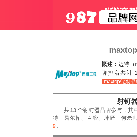
maxt
概述：
迈特（
牌排名共计
maxtop/迈特
射钉
共
13
个射钉器品牌参与，其
特、易尔拓、百锐、坤匠、何老
9
。