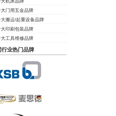
十大机床品牌
十大门用五金品牌
十大搬运/起重设备品牌
十大印刷包装品牌
十大工具维修品牌
同行业热门品牌