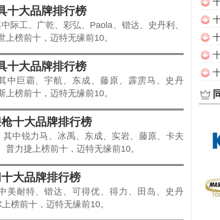
具十大品牌排行榜
中际工、广乾、彩弘、Paola、锴达、史丹利、
世上榜前十，迈特无缘前10。
具十大品牌排行榜
其中巨霸、宇航、东成、藤原、霹雳马、史丹
斯上榜前十，迈特无缘前10。
漆枪十大品牌排行榜
，其中锐力马、冰禹、东成、实岩、藤原、卡夫
、普力捷上榜前十，迈特无缘前10。
刀十大品牌排行榜
中美耐特、锴达、可得优、得力、田岛、史丹
尔上榜前十，迈特无缘前10。