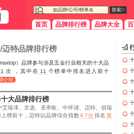
搜索▷
首页
品牌排行榜
品牌大全
百
op/迈特品牌排行榜
maxtop）品牌参与涉及五金行业相关的十大品
11
次 ，其中在
11
个榜单中排名进入
前十
品牌介绍
器十大品牌排行榜
中艾瑞泽、京选、圣帝欧、中环谐、迈特、佰瑞
师上榜前十，
迈特
以品牌综合指数
8.7分
排名
第