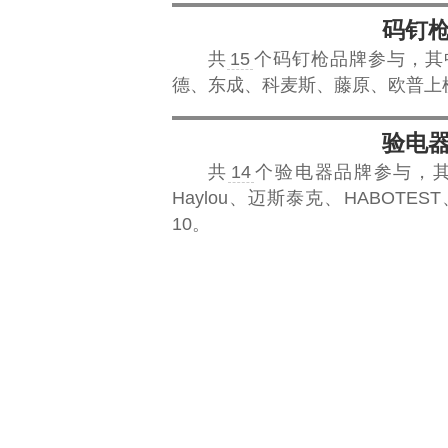
码钉
共
15
个码钉枪品牌参与，其
德、东成、科麦斯、藤原、欧普上
验电
共
14
个验电器品牌参与，其
Haylou、迈斯泰克、HABO
10。