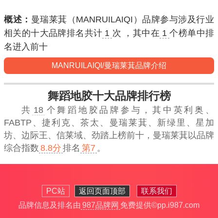
概述：
曼瑞莱萁（MANRUILAIQI）品牌参与涉及行业
相关的十大品牌排名共计
1
次 ，其中在
1
个榜单中排
名进入
前十
MANRUILAIQI/曼瑞莱萁品牌介绍
舞蹈地胶十大品牌排行榜
共
18
个舞蹈地胶品牌参与，其中英利奥、
FABTP、捷利克、茶太、曼瑞莱萁、新绿里、星加
坊、边际王、信莱域、劲踏上榜前十，
曼瑞莱萁
以品牌
综合指数
8.8分
排名
第7
。
PC站
返回页面顶部
联系我们
品牌信息及排名由
987品牌网
免费提供
©pp.i987.com