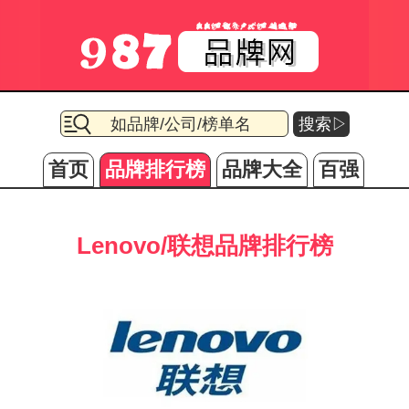
搜索▷
首页
品牌排行榜
品牌大全
百强
Lenovo/联想品牌排行榜