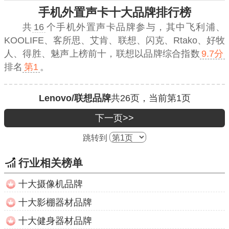
手机外置声卡十大品牌排行榜
共
16
个手机外置声卡品牌参与，其中飞利浦、
KOOLIFE、客所思、艾肯、联想、闪克、Rtako、好牧
人、得胜、魅声上榜前十，
联想
以品牌综合指数
9.7分
排名
第1
。
Lenovo/联想品牌
共
26
页，当前第
1
页
下一页>>
跳转到
行业相关榜单
十大摄像机品牌
十大影棚器材品牌
十大健身器材品牌