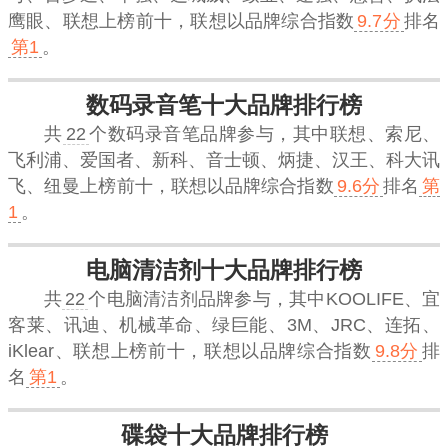
鹰眼、联想上榜前十，
联想
以品牌综合指数
9.7分
排名
第1
。
数码录音笔十大品牌排行榜
共
22
个数码录音笔品牌参与，其中联想、索尼、
飞利浦、爱国者、新科、音士顿、炳捷、汉王、科大讯
飞、纽曼上榜前十，
联想
以品牌综合指数
9.6分
排名
第
1
。
电脑清洁剂十大品牌排行榜
共
22
个电脑清洁剂品牌参与，其中KOOLIFE、宜
客莱、讯迪、机械革命、绿巨能、3M、JRC、连拓、
iKlear、联想上榜前十，
联想
以品牌综合指数
9.8分
排
名
第1
。
碟袋十大品牌排行榜