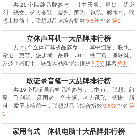
共
21
个碟袋品牌参与，其中天顺、晨好、优必
利、绿文、铭大金碟、紫光、国为、铼德、啄木鸟、联
想上榜前十，
联想
以品牌综合指数
9.8分
排名
第1
。
立体声耳机十大品牌排行榜
共
20
个立体声耳机品牌参与，其中纽曼、联想、
索尼、惠普、漫步者、品胜、JBL、铁三角、澳联健、
罗技上榜前十，
联想
以品牌综合指数
9.7分
排名
第1
。
取证录音笔十大品牌排行榜
共
19
个取证录音笔品牌参与，其中jnn、联想、纽
曼、飞利浦、爱国者、音士顿、科大讯飞、炳捷、新
科、索尼上榜前十，
联想
以品牌综合指数
9.8分
排名
第
1
。
家用台式一体机电脑十大品牌排行榜