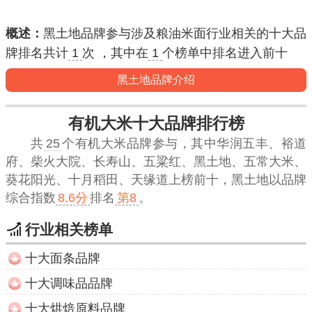
概述：
黑土地品牌参与涉及粮油米面行业相关的十大品
牌排名共计
1
次 ，其中在
1
个榜单中排名进入
前十
黑土地品牌介绍
有机大米十大品牌排行榜
共
25
个有机大米品牌参与，其中华润五丰、裕道
府、柴火大院、长寿山、五粱红、黑土地、五常大米、
葵花阳光、十月稻田、天缘道上榜前十，
黑土地
以品牌
综合指数
8.6分
排名
第8
。
行业相关榜单
十大面条品牌
十大调味品品牌
十大烘焙原料品牌