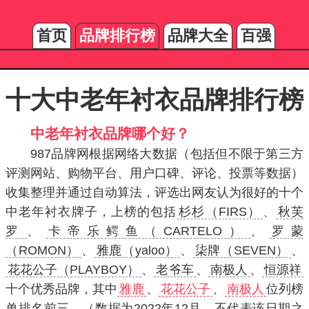
首页
品牌排行榜
品牌大全
百强
十大中老年衬衣品牌排行榜
中老年衬衣品牌哪个好？
987品牌网根据网络大数据（包括但不限于第三方
评测网站、购物平台、用户口碑、评论、投票等数据）
收集整理并通过自动算法，评选出网友认为很好的十个
中老年衬衣牌子，上榜的包括
杉杉（FIRS）
、
秋芙
罗
、
卡帝乐鳄鱼（CARTELO）
、
罗蒙
（ROMON）
、
雅鹿（yaloo）
、
柒牌（SEVEN）
、
花花公子（PLAYBOY）
、
老爷车
、
南极人
、
恒源祥
十个优秀品牌，其中
雅鹿
、
花花公子
、
南极人
位列榜
单排名前三。（数据为2022年12月，不代表该日期之