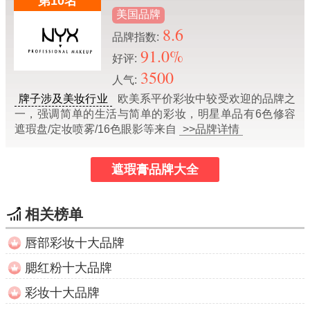
第10名
美国品牌
8.6
品牌指数:
91.0%
好评:
3500
人气:
牌子涉及美妆行业
欧美系平价彩妆中较受欢迎的品牌之
一，强调简单的生活与简单的彩妆，明星单品有6色修容
遮瑕盘/定妆喷雾/16色眼影等来自
>>品牌详情
遮瑕膏品牌大全
相关榜单
唇部彩妆十大品牌
腮红粉十大品牌
彩妆十大品牌