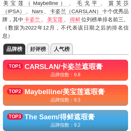
美宝莲（Maybelline）
、
毛戈平
、
茵芙莎
（IPSA）
、
Nars
、
卡姿兰（CARSLAN）
十个优秀品
牌，其中
卡姿兰
、
美宝莲
、
得鲜
位列榜单排名前三。
（数据为2022年12月，不代表该日期之后的排名信
息）
品牌榜
好评榜
人气榜
CARSLAN/卡姿兰
遮瑕膏
TOP1
品牌指数：
9.8
Maybelline/美宝莲
遮瑕膏
TOP2
品牌指数：
9.3
The Saem/得鲜
遮瑕膏
TOP3
品牌指数：
9.2