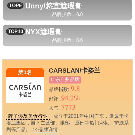
Unny/悠宜
遮瑕膏
TOP9
品牌指数：
8.8
NYX
遮瑕膏
TOP10
品牌指数：
8.6
CARSLAN/卡姿兰
第1名
广东广州品牌
9.8
品牌指数:
94.2%
好评:
7773
人气:
牌子涉及美妆行业
成立于2001年中国广东，隶属于卡
姿兰集团，旗下主营部、眼部、唇部等热门彩妆、护肤系
列等产品。
>>品牌详情