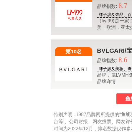
8.7
品牌指数:
牌子涉及饰品、百
（liyi99)
美，欧洲，亚太
BVLGARI/
第10名
8.6
品牌指数:
牌子涉及美妆、珠
品牌，属LVMH集团
品牌详情
鱼
特别声明：
i987品牌网所提供的“
鱼线
台等]、公司财报、网友投票、网友评
时间为2022年12月，排名数据仅