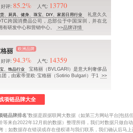
85.2%
13770
好评:
人气:
礼意久久
货、厨具、健身、珠宝、DIY、家居日用行业
是一家DTC跨国消费品公司，总部位于中国深圳，并在北
拥有研发中心和营销中心。
>>品牌详情
欧洲品牌
宝格丽
94.3%
14359
好评:
人气:
宝格丽（BVLGARI）是意大利奢侈品
宝、饰品行业
，由索帝里欧·宝格丽（Sotirio Bulgari）于1
>>
线项链品牌大全
项链品牌排名
”数据是跟据联网大数据（如第三方网站平台[包括
价等来自2022年12月前的数据）整理所得，我们对数据只做自
作参考；如数据存在错误或存在侵权请与我们联系，我们确认后马