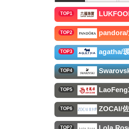
LUKFO
TOP1
pandor
TOP2
agatha
TOP3
Swarov
TOP4
LaoFen
TOP5
ZOCAI/
TOP6
Lola Ros
TOP7