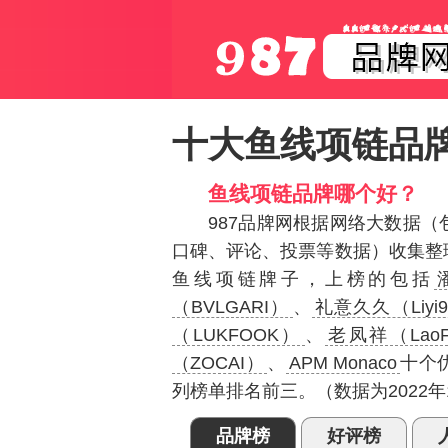
十大鱼线项链品
鱼线项链品牌哪个好？
987品牌网根据网络大数据
口碑、评论、投票等数据）收集整
鱼线项链牌子，上榜的包括
（BVLGARI）
、
礼意久久（Liyi
（LUKFOOK）
、
老凤祥（LaoFe
（ZOCAI）
、
APM Monaco
十个
列榜单排名前三。（数据为2022
品牌榜
好评榜