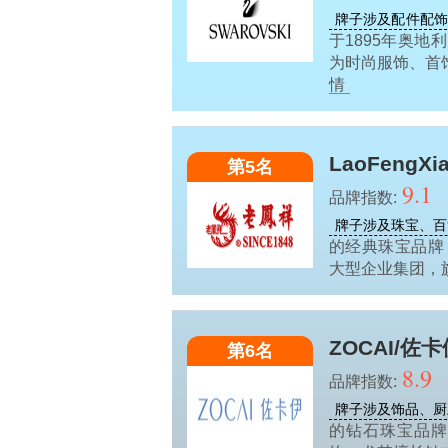
牌子涉及配件配
于1895年奥
为时尚服饰、首
情
LaoFengX
第5名
9.1
品牌指数:
牌子涉及珠宝、百
的经典珠宝品牌
大型企业集团，
ZOCAI/佐卡
第6名
8.9
品牌指数:
牌子涉及饰品、厨
的钻石珠宝品