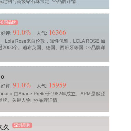
戒定制与高级钻石珠宝定
>>品牌详情
英国品牌
91.0%
16366
好评:
人气:
Lola Rose来自伦敦，知性优雅，LOLA ROSE 如
过2000个。遍布英国、德国、西班牙等国
>>品牌详
co
91.0%
15959
好评:
人气:
naco 由Ariane Prette于1982年成立。APM是起源
品牌。关键人物
>>品牌详情
深圳品牌
意久久