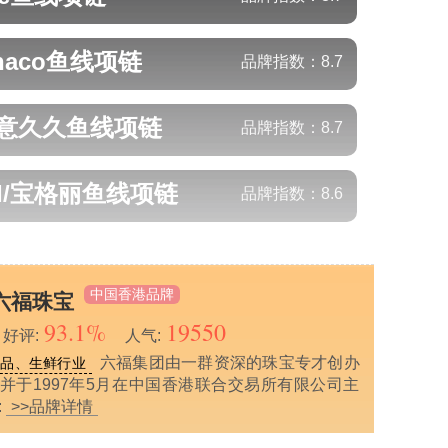
naco
鱼线项链
品牌指数：
8.7
/礼意久久
鱼线项链
品牌指数：
8.7
I/宝格丽
鱼线项链
品牌指数：
8.6
中国香港品牌
/六福珠宝
93.1%
19550
好评:
人气:
六福集团由一群资深的珠宝专才创办
饰品、生鲜行业
，并于1997年5月在中国香港联合交易所有限公司主
:
>>品牌详情