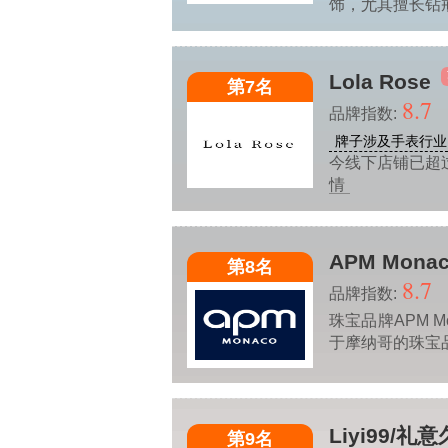
饰，尤其擅长钻
Lola Rose
第7名
8.7
品牌指数:
牌子涉及手表行业
今线下店铺已超
情
APM Mona
第8名
8.7
品牌指数:
珠宝品牌APM Mo
于摩纳哥的珠宝
Liyi99/礼
第9名