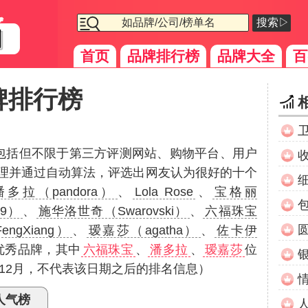
搜索▷
首页
品牌排行榜
品牌大全
百
牌排行榜
（包括但不限于第三方评测网站、购物平台、用户
理并通过自动算法，评选出网友认为很好的十个
潘多拉（pandora）
、
Lola Rose
、
宝格丽
99）
、
施华洛世奇（Swarovski）
、
六福珠宝
ngXiang）
、
瑷嘉莎（agatha）
、
佐卡伊
优秀品牌，其中
六福珠宝
、
潘多拉
、
瑷嘉莎
位
年12月，不代表该日期之后的排名信息）
人气榜