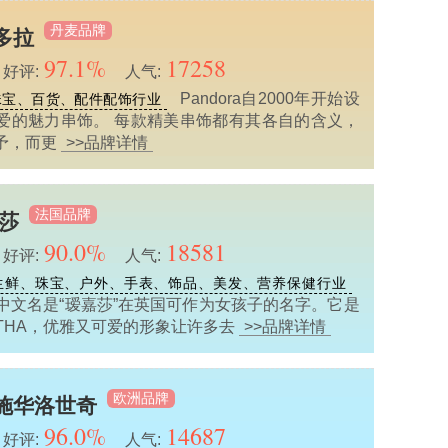
丹麦品牌
潘多拉
97.1%
17258
好评:
人气:
Pandora自2000年开始设
珠宝、百货、配件配饰行业
爱的魅力串饰。 每款精美串饰都有其各自的含义，
予，而更
>>品牌详情
法国品牌
嘉莎
90.0%
18581
好评:
人气:
生鲜、珠宝、户外、手表、饰品、美发、营养保健行业
的中文名是“瑷嘉莎”在英国可作为女孩子的名字。它是
THA，优雅又可爱的形象让许多去
>>品牌详情
欧洲品牌
i/施华洛世奇
96.0%
14687
好评:
人气: