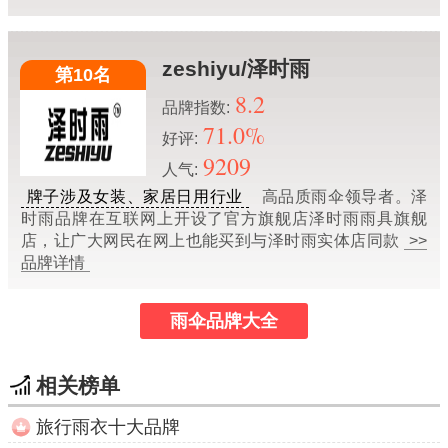
zeshiyu/泽时雨
第10名
8.2
品牌指数:
71.0%
好评:
9209
人气:
牌子涉及女装、家居日用行业
高品质雨伞领导者。泽
时雨品牌在互联网上开设了官方旗舰店泽时雨雨具旗舰
店，让广大网民在网上也能买到与泽时雨实体店同款
>>
品牌详情
雨伞品牌大全
相关榜单
旅行雨衣十大品牌