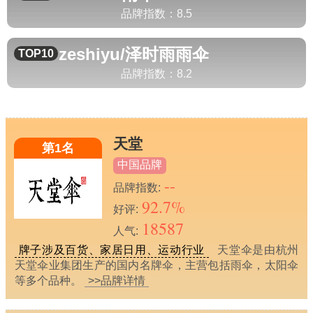
品牌指数：
8.5
zeshiyu/泽时雨
雨伞
TOP10
品牌指数：
8.2
天堂
第1名
中国品牌
--
品牌指数:
92.7%
好评:
18587
人气:
牌子涉及百货、家居日用、运动行业
天堂伞是由杭州
天堂伞业集团生产的国内名牌伞，主营包括雨伞，太阳伞
等多个品种。
>>品牌详情