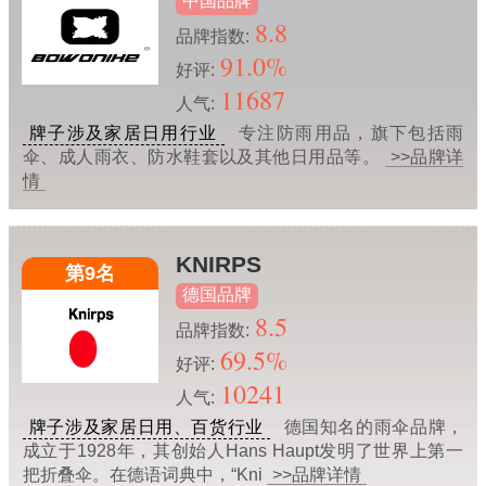
中国品牌
8.8
品牌指数:
91.0%
好评:
11687
人气:
牌子涉及家居日用行业
专注防雨用品，旗下包括雨
伞、成人雨衣、防水鞋套以及其他日用品等。
>>品牌详
情
KNIRPS
第9名
德国品牌
8.5
品牌指数:
69.5%
好评:
10241
人气:
牌子涉及家居日用、百货行业
德国知名的雨伞品牌，
成立于1928年，其创始人Hans Haupt发明了世界上第一
把折叠伞。在德语词典中，“Kni
>>品牌详情