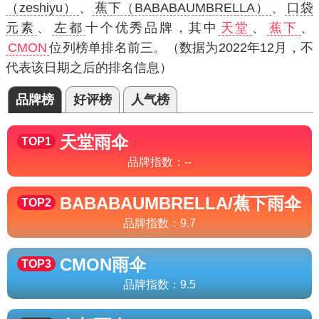
（zeshiyu）
、
蕉下（BABABAUMBRELLA）
、
口袋
元素
、
左都
十个优秀品牌，其中
天堂
、
蕉下
、
CMON
位列榜单排名前三。（数据为2022年12月，不
代表该日期之后的排名信息）
品牌榜
好评榜
人气榜
天堂
雨伞
TOP1
品牌指数：
--
BABABAUMBRELLA/蕉下
雨伞
TOP2
品牌指数：
9.7
CMON
雨伞
TOP3
品牌指数：
9.5