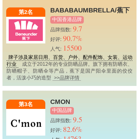
BABABAUMBRELLA/蕉下
第2名
中国香港品牌
9.7
品牌指数:
90.7%
好评:
15500
人气:
牌子涉及家居日用、百货、户外、配件配饰、女装、运动
行业
成立于2012年的专业防晒品牌。旗下拥有防晒衣、
防晒帽子、防晒伞等产品，蕉下是国产阳伞里面的佼佼
者，活泼小巧的造型
>>品牌详情
CMON
第3名
中国品牌
9.5
品牌指数:
82.6%
好评:
14763