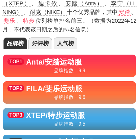
（XTEP）
、
迪卡侬
、
安踏（Anta）
、
李宁（LI-
NING）
、
耐克（NIKE）
十个优秀品牌，其中
安踏
、
斐乐
、
特步
位列榜单排名前三。（数据为2022年12
月，不代表该日期之后的排名信息）
品牌榜
好评榜
人气榜
Anta/安踏
运动服
TOP1
品牌指数：
9.9
FILA/斐乐
运动服
TOP2
品牌指数：
9.6
XTEP/特步
运动服
TOP3
品牌指数：
9.5