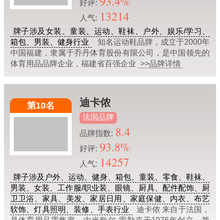
93.4%
好评:
13214
人气:
牌子涉及女装、童装、运动、鞋袜、户外、娱乐/学习、
箱包、男装、健身行业
知名运动鞋品牌，成立于2000年
中国福建，隶属于乔丹体育股份有限公司，是中国领先的
体育用品品牌企业，福建省百强企业
>>品牌详情
迪卡侬
第10名
法国品牌
8.4
品牌指数:
93.8%
好评:
14257
人气:
牌子涉及户外、运动、健身、箱包、童装、零食、鞋袜、
男装、女装、工作服/职业装、眼镜、厨具、配件配饰、厨
卫卫浴、家具、美发、家居日用、家庭保健、内衣、布艺
软饰、灯具照明、装修、手表行业
迪卡侬 来自于法国，