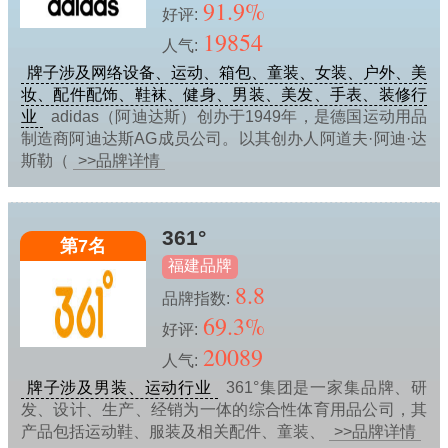
91.9%
好评:
19854
人气:
牌子涉及网络设备、运动、箱包、童装、女装、户外、美
妆、配件配饰、鞋袜、健身、男装、美发、手表、装修行
业
adidas（阿迪达斯）创办于1949年，是德国运动用品
制造商阿迪达斯AG成员公司。以其创办人阿道夫·阿迪·达
斯勒（
>>品牌详情
361°
第7名
福建品牌
8.8
品牌指数:
69.3%
好评:
20089
人气:
牌子涉及男装、运动行业
361°集团是一家集品牌、研
发、设计、生产、经销为一体的综合性体育用品公司，其
产品包括运动鞋、服装及相关配件、童装、
>>品牌详情