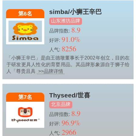
simba/小狮王辛巴
第6名
山东潍坊品牌
8.9
品牌指数:
91.0%
好评:
8256
人气:
「小狮王辛巴」是由王德墩董事长于2002年创立，目的在
于研发更具人性化的育婴用品。其品牌形象源自于狮子给
人「尊贵且具
>>品牌详情
Thyseed/世喜
第7名
北京品牌
8.9
品牌指数:
96.9%
好评:
2966
人气: