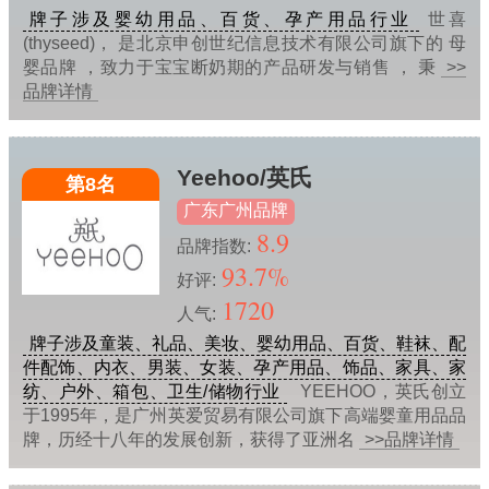
牌子涉及婴幼用品、百货、孕产用品行业
世喜
(thyseed)， 是北京申创世纪信息技术有限公司旗下的 母
婴品牌 ，致力于宝宝断奶期的产品研发与销售 ， 秉
>>
品牌详情
Yeehoo/英氏
第8名
广东广州品牌
8.9
品牌指数:
93.7%
好评:
1720
人气:
牌子涉及童装、礼品、美妆、婴幼用品、百货、鞋袜、配
件配饰、内衣、男装、女装、孕产用品、饰品、家具、家
纺、户外、箱包、卫生/储物行业
YEEHOO，英氏创立
于1995年，是广州英爱贸易有限公司旗下高端婴童用品品
牌，历经十八年的发展创新，获得了亚洲名
>>品牌详情