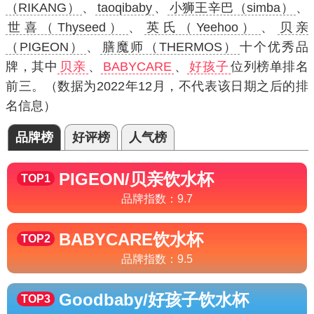
（RIKANG）
、
taoqibaby
、
小狮王辛巴（simba）
、
世喜（Thyseed）
、
英氏（Yeehoo）
、
贝亲
（PIGEON）
、
膳魔师（THERMOS）
十个优秀品
牌，其中
贝亲
、
BABYCARE
、
好孩子
位列榜单排名
前三。（数据为2022年12月，不代表该日期之后的排
名信息）
品牌榜
好评榜
人气榜
PIGEON/贝亲
饮水杯
TOP1
品牌指数：
9.7
BABYCARE
饮水杯
TOP2
品牌指数：
9.5
Goodbaby/好孩子
饮水杯
TOP3