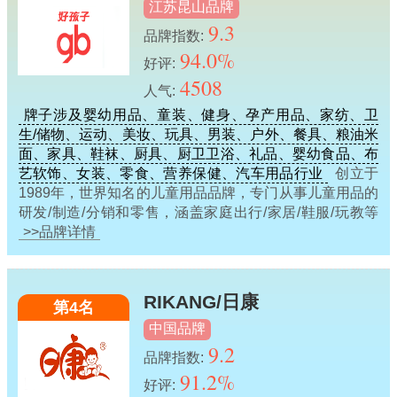
江苏昆山品牌
9.3
品牌指数:
94.0%
好评:
4508
人气:
牌子涉及婴幼用品、童装、健身、孕产用品、家纺、卫
生/储物、运动、美妆、玩具、男装、户外、餐具、粮油米
面、家具、鞋袜、厨具、厨卫卫浴、礼品、婴幼食品、布
艺软饰、女装、零食、营养保健、汽车用品行业
创立于
1989年，世界知名的儿童用品品牌，专门从事儿童用品的
研发/制造/分销和零售，涵盖家庭出行/家居/鞋服/玩教等
>>品牌详情
RIKANG/日康
第4名
中国品牌
9.2
品牌指数:
91.2%
好评: