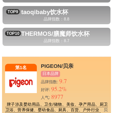
taoqibaby
饮水杯
TOP9
品牌指数：
8.8
THERMOS/膳魔师
饮水杯
TOP10
品牌指数：
8.7
PIGEON/贝亲
第1名
日本品牌
9.7
品牌指数:
95.2%
好评:
8977
人气:
牌子涉及婴幼用品、卫生/储物、美妆、孕产用品、厨卫
卫浴、营养保健、婴幼食品、厨具、百货、户外行业
贝