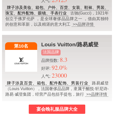
人气:
牌子涉及美妆、箱包、户外、百货、女装、鞋袜、男装、
珠宝、配件配饰、眼镜、手表行业
古驰(Gucci)，1921年
创立于佛罗伦萨 ，是全球奢侈品品牌之一 ，借由其独特
的创意和革新，以及精湛的意大利工
>>品牌详情
Louis Vuitton/路易威登
第10名
法国品牌
8.3
品牌指数:
92.0%
好评:
23000
人气:
牌子涉及百货、箱包、配件配饰、男装行业
路易威登
（Louis Vuitton），法国奢侈品品牌，隶属于酩悦·轩尼诗-
路易·威登集团，经营产品包括手提包，旅行
>>品牌详情
宴会晚礼服品牌大全