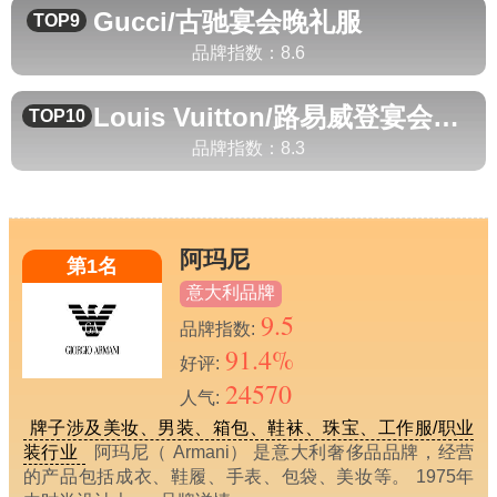
Gucci/古驰
宴会晚礼服
TOP9
品牌指数：
8.6
Louis Vuitton/路易威登
宴会晚礼服
TOP10
品牌指数：
8.3
阿玛尼
第1名
意大利品牌
9.5
品牌指数:
91.4%
好评:
24570
人气:
牌子涉及美妆、男装、箱包、鞋袜、珠宝、工作服/职业
装行业
阿玛尼（ Armani） 是意大利奢侈品品牌，经营
的产品包括成衣、鞋履、手表、包袋、美妆等。 1975年