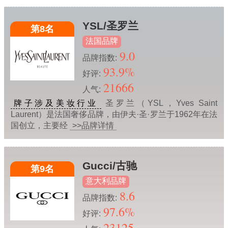
YSL/圣罗兰
第8名
法国品牌
9.0
品牌指数:
93.9%
好评:
21666
人气:
牌子涉及美妆行业
圣罗兰（YSL，Yves Saint
Laurent）是法国奢侈品牌，由伊夫·圣·罗兰于1962年在法
国创立，主要经
>>品牌详情
Gucci/古驰
第9名
意大利品牌
8.6
品牌指数:
97.6%
好评:
23125