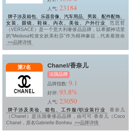
23184
人气:
牌子涉及箱包、乐器音像、汽车用品、男装、配件配饰、
女装、眼镜、鞋袜、内衣、美妆、户外行业
范思哲
（VERSACE）是一个意大利奢侈品品牌，以希腊神话里
的“Medusa蛇发女妖美杜莎”作为精神象征，代表着致命
>>品牌详情
Chanel/香奈儿
第7名
法国品牌
9.1
品牌指数:
93.8%
好评:
23050
人气:
牌子涉及美妆、箱包、工作服/职业装行业
香奈儿
（Chanel）是法国奢侈品品牌，由可可·香奈儿（Coco
Chanel，原名Gabrielle Bonheu
>>品牌详情