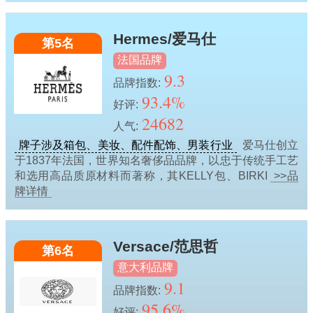
Hermes/爱马仕
第5名
法国品牌
9.3
品牌指数:
93.4%
好评:
24682
人气:
牌子涉及箱包、美妆、配件配饰、男装行业
爱马仕创立
于1837年法国，世界知名奢侈品品牌，以忠于传统手工艺
和选用高品质原材料而著称，其KELLY包、BIRKI
>>品
牌详情
Versace/范思哲
第6名
意大利品牌
9.1
品牌指数:
95.6%
好评: