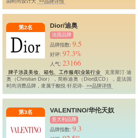
由时尚设计大
>>品牌详情
Dior/迪奥
第2名
法国品牌
9.5
品牌指数:
97.3%
好评:
23166
人气:
牌子涉及美妆、箱包、工作服/职业装行业
克里斯汀·迪
奥（Christian Dior），简称迪奥（Dior或CD），是法国
时尚消费品牌，隶属于酩悦·轩尼诗-
>>品牌详情
VALENTINO/华伦天奴
第3名
意大利品牌
9.3
品牌指数: