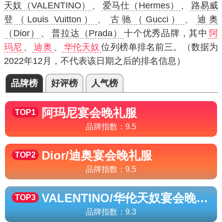
天奴（VALENTINO）
、
爱马仕（Hermes）
、
路易威
登（Louis Vuitton）
、
古驰（Gucci）
、
迪奥
（Dior）
、
普拉达（Prada）
十个优秀品牌，其中
阿
玛尼
、
迪奥
、
华伦天奴
位列榜单排名前三。（数据为
2022年12月，不代表该日期之后的排名信息）
品牌榜
好评榜
人气榜
阿玛尼
宴会晚礼服
TOP1
品牌指数：
9.5
Dior/迪奥
宴会晚礼服
TOP2
品牌指数：
9.5
VALENTINO/华伦天奴
宴会晚礼服
TOP3
品牌指数：
9.3