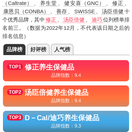
（Caltrate）
、
养生堂
、
健安喜（GNC）
、
修正
、
康恩贝（CONBA）
、
善存
、
SWISSE
、
汤臣倍健
十
个优秀品牌，其中
修正
、
汤臣倍健
、
迪巧
位列榜单排
名前三。（数据为2022年12月，不代表该日期之后的
排名信息）
品牌榜
好评榜
人气榜
修正
养生保健品
TOP1
品牌指数：
9.4
汤臣倍健
养生保健品
TOP2
品牌指数：
9.4
D－Cal/迪巧
养生保健品
TOP3
品牌指数：
9.3