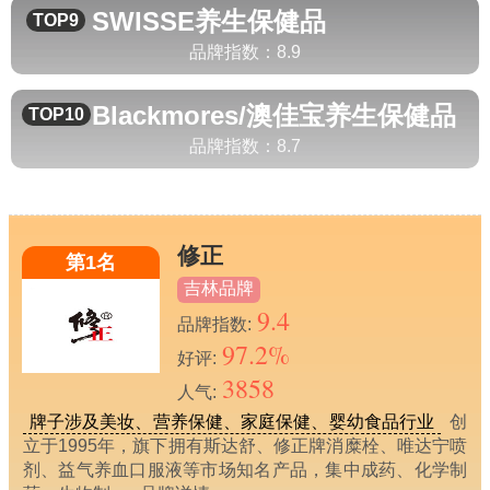
SWISSE
养生保健品
TOP9
品牌指数：
8.9
Blackmores/澳佳宝
养生保健品
TOP10
品牌指数：
8.7
修正
第1名
吉林品牌
9.4
品牌指数:
97.2%
好评:
3858
人气:
牌子涉及美妆、营养保健、家庭保健、婴幼食品行业
创
立于1995年，旗下拥有斯达舒、修正牌消糜栓、唯达宁喷
剂、益气养血口服液等市场知名产品，集中成药、化学制