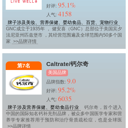
95.1%
好评:
4158
人气:
牌子涉及美妆、营养保健、婴幼食品、百货、宠物行业
GNC成立于1935年 ， 健安喜（GNC）总部位于美国宾夕
法尼亚州匹兹堡市 ，其经营范围遍及全球范围内50多个国
家
>>品牌详情
Caltrate/钙尔奇
第7名
美国品牌
9.0
品牌指数:
95.2%
好评:
6035
人气:
牌子涉及营养保健、婴幼食品行业
钙尔奇，首个进入
中国的国际知名钙补充剂品牌，被众多中国医学专家和营
养学专家推荐用于预防和治疗骨质疏松症，也是全球医
>>品牌详情