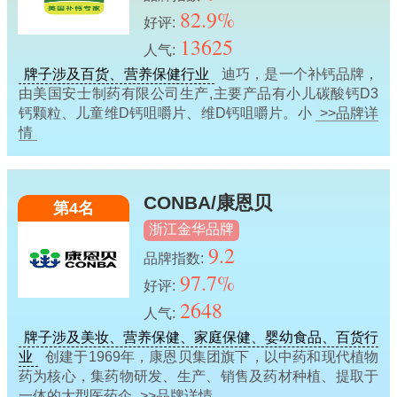
82.9%
好评:
13625
人气:
牌子涉及百货、营养保健行业
迪巧，是一个补钙品牌，
由美国安士制药有限公司生产,主要产品有小儿碳酸钙D3
钙颗粒、儿童维D钙咀嚼片、维D钙咀嚼片。小
>>品牌详
情
CONBA/康恩贝
第4名
浙江金华品牌
9.2
品牌指数:
97.7%
好评:
2648
人气:
牌子涉及美妆、营养保健、家庭保健、婴幼食品、百货行
业
创建于1969年，康恩贝集团旗下，以中药和现代植物
药为核心，集药物研发、生产、销售及药材种植、提取于
一体的大型医药企
>>品牌详情