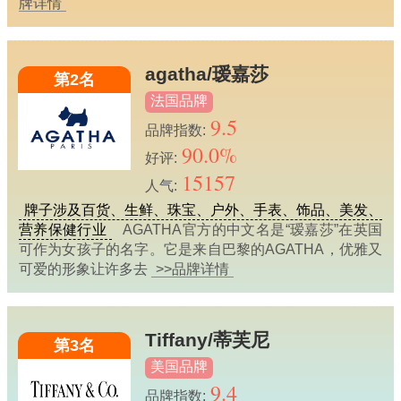
牌详情
agatha/瑷嘉莎
第2名
法国品牌
9.5
品牌指数:
90.0%
好评:
15157
人气:
牌子涉及百货、生鲜、珠宝、户外、手表、饰品、美发、
营养保健行业
AGATHA官方的中文名是“瑷嘉莎”在英国
可作为女孩子的名字。它是来自巴黎的AGATHA，优雅又
可爱的形象让许多去
>>品牌详情
Tiffany/蒂芙尼
第3名
美国品牌
9.4
品牌指数: