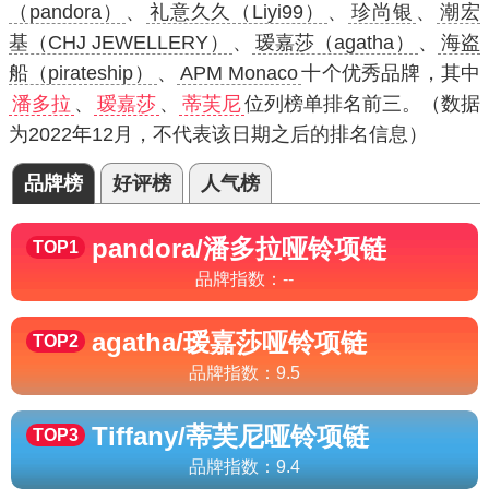
（pandora）
、
礼意久久（Liyi99）
、
珍尚银
、
潮宏
基（CHJ JEWELLERY）
、
瑷嘉莎（agatha）
、
海盗
船（pirateship）
、
APM Monaco
十个优秀品牌，其中
潘多拉
、
瑷嘉莎
、
蒂芙尼
位列榜单排名前三。（数据
为2022年12月，不代表该日期之后的排名信息）
品牌榜
好评榜
人气榜
pandora/潘多拉
哑铃项链
TOP1
品牌指数：
--
agatha/瑷嘉莎
哑铃项链
TOP2
品牌指数：
9.5
Tiffany/蒂芙尼
哑铃项链
TOP3
品牌指数：
9.4