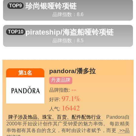
珍尚银
哑铃项链
TOP9
品牌指数：
8.6
pirateship/海盗船
哑铃项链
TOP10
品牌指数：
8.5
pandora/潘多拉
第1名
丹麦品牌
--
品牌指数:
97.1%
好评:
16442
人气:
牌子涉及饰品、珠宝、百货、配件配饰行业
Pandora自
2000年开始设计创作其广受钟爱的魅力串饰。 每款精美
串饰都有其各自的含义，有时由设计者赋予，而更
>>品