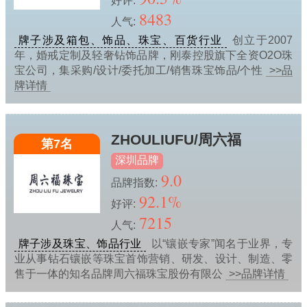
好评:
8483
人气:
牌子涉及箱包、饰品、珠宝、百货行业
创立于2007
年，婚戒定制及轻奢钻饰品牌，刚泰控股旗下全资O2O珠
宝公司，集采购/设计/委托加工/销售珠宝饰品/个性
>>品
牌详情
ZHOULIUFU/周六福
第7名
深圳品牌
9.0
品牌指数:
92.1%
好评:
7215
人气:
牌子涉及珠宝、饰品行业
以“镶嵌专家”闻名于业界，专
业从事钻石镶嵌等珠宝首饰营销、研发、设计、制造、零
售于一体的知名品牌周六福珠宝股份有限公
>>品牌详情