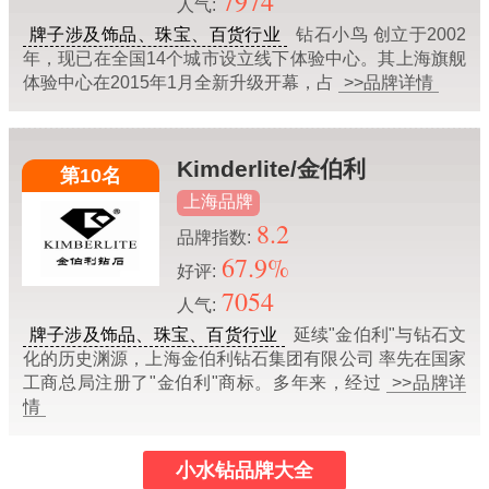
7974
人气:
牌子涉及饰品、珠宝、百货行业
钻石小鸟 创立于2002
年，现已在全国14个城市设立线下体验中心。其上海旗舰
体验中心在2015年1月全新升级开幕，占
>>品牌详情
Kimderlite/金伯利
第10名
上海品牌
8.2
品牌指数:
67.9%
好评:
7054
人气:
牌子涉及饰品、珠宝、百货行业
延续"金伯利"与钻石文
化的历史渊源，上海金伯利钻石集团有限公司 率先在国家
工商总局注册了"金伯利"商标。多年来，经过
>>品牌详
情
小水钻品牌大全