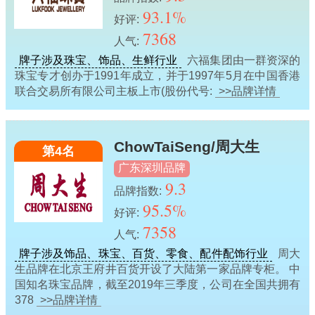
93.1%
好评:
7368
人气:
牌子涉及珠宝、饰品、生鲜行业
六福集团由一群资深的
珠宝专才创办于1991年成立，并于1997年5月在中国香港
联合交易所有限公司主板上市(股份代号:
>>品牌详情
ChowTaiSeng/周大生
第4名
广东深圳品牌
9.3
品牌指数:
95.5%
好评:
7358
人气:
牌子涉及饰品、珠宝、百货、零食、配件配饰行业
周大
生品牌在北京王府井百货开设了大陆第一家品牌专柜。 中
国知名珠宝品牌，截至2019年三季度，公司在全国共拥有
378
>>品牌详情