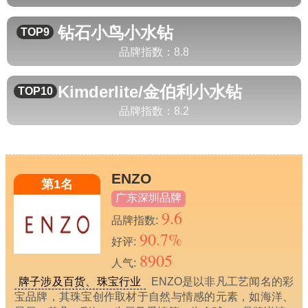
钻石小鸟
小水钻
TOP9
品牌指数：
8.8
Kimderlite/金伯利
小水钻
TOP10
品牌指数：
8.2
ENZO
第1名
广东深圳品牌
9.6
品牌指数:
90.7%
好评:
8905
人气:
牌子涉及百货、珠宝行业
ENZO是以非凡工艺闻名的彩
宝品牌，其珠宝创作取材于自然与情感的元素，如海洋、