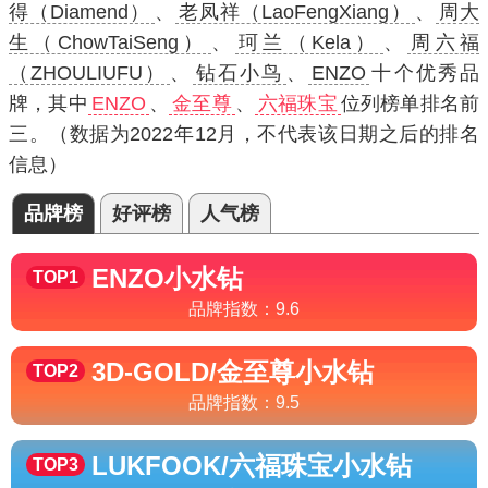
得（Diamend）
、
老凤祥（LaoFengXiang）
、
周大
生（ChowTaiSeng）
、
珂兰（Kela）
、
周六福
（ZHOULIUFU）
、
钻石小鸟
、
ENZO
十个优秀品
牌，其中
ENZO
、
金至尊
、
六福珠宝
位列榜单排名前
三。（数据为2022年12月，不代表该日期之后的排名
信息）
品牌榜
好评榜
人气榜
ENZO
小水钻
TOP1
品牌指数：
9.6
3D-GOLD/金至尊
小水钻
TOP2
品牌指数：
9.5
LUKFOOK/六福珠宝
小水钻
TOP3