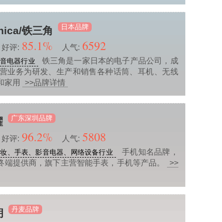
日本品牌
hnica/铁三角
85.1%
6592
好评:
人气:
铁三角是一家日本的电子产品公司，成
音电器行业
；主营业务为研发、生产和销售各种话筒、耳机、无线
和家用
>>品牌详情
广东深圳品牌
耀
96.2%
5808
好评:
人气:
手机知名品牌，
美妆、手表、影音电器、网络设备行业
终端提供商，旗下主营智能手表，手机等产品。
>>
丹麦品牌
朗