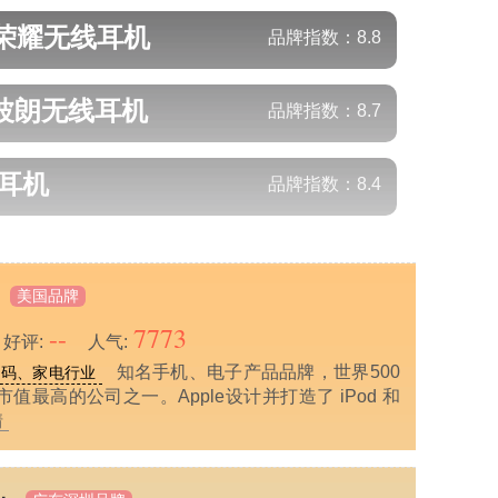
/荣耀
无线耳机
品牌指数：
8.8
捷波朗
无线耳机
品牌指数：
8.7
耳机
品牌指数：
8.4
美国品牌
--
7773
好评:
人气:
知名手机、电子产品品牌，世界500
数码、家电行业
值最高的公司之一。Apple设计并打造了 iPod 和
情