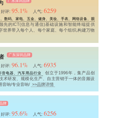
广东深圳品牌
为
95.1%
6259
好评:
人气:
器、数码、家电、五金、健身、美妆、手表、网络设备、眼
领先的ICT(信息与通信)基础设施和智能终端提供
字世界带入每个人、每个家庭、每个组织,构建万物
广东深圳品牌
步者
96.1%
6935
好评:
人气:
创立于1996年，集产品创
影音电器、汽车用品行业
技术研发、规模化生产、自主营销于一体的音频设
音响/专业音响/
>>品牌详情
品牌
95.6%
6256
好评:
人气: