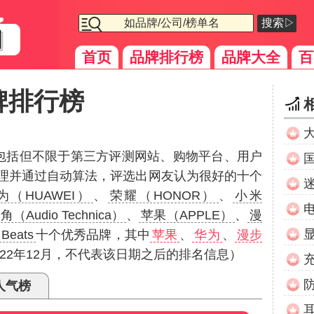
搜索▷
首页
品牌排行榜
品牌大全
百
牌排行榜
（包括但不限于第三方评测网站、购物平台、用户
理并通过自动算法，评选出网友认为很好的十个
为（HUAWEI）
、
荣耀（HONOR）
、
小米
（Audio Technica）
、
苹果（APPLE）
、
漫
Beats
十个优秀品牌，其中
苹果
、
华为
、
漫步
22年12月，不代表该日期之后的排名信息）
人气榜