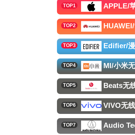
APPLE/
TOP1
HUAWEI
TOP2
Edifier
TOP3
MI/小米
TOP4
Beats
无
TOP5
VIVO
无
TOP6
Audio T
TOP7