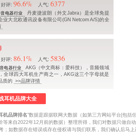
96.6%
6377
好评:
人气:
丹麦捷波朗（外文Jabra）是全球免提
影音电器行业
大北欧通讯设备有限公司(GN Netcom A/S)的全
情
86.1%
5836
好评:
人气:
AKG（中文商标：爱科技），音频领域
音电器行业
，全球四大耳机生产商之一，AKG这三个字母就是
品质的
>>品牌详情
线耳机品牌大全
耳机品牌排名
”数据是跟据联网大数据（如第三方网站平台[包括
价等来自2022年12月前的数据）整理所得，我们对数据只做自
作参考；如数据存在错误或存在侵权请与我们联系，我们确认后马