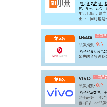
牌子涉及家电、
材、办公、五金、
年3月3日，是
企业，同时也是
美国品
Beats
第5名
9.3
品牌指数:
牌子涉及影音电
领先的音频设备公司，
中国品
VIVO
第6名
9.2
品牌指数:
牌子涉及数码、手
能手表等 ，截至
盖4亿多
>>品