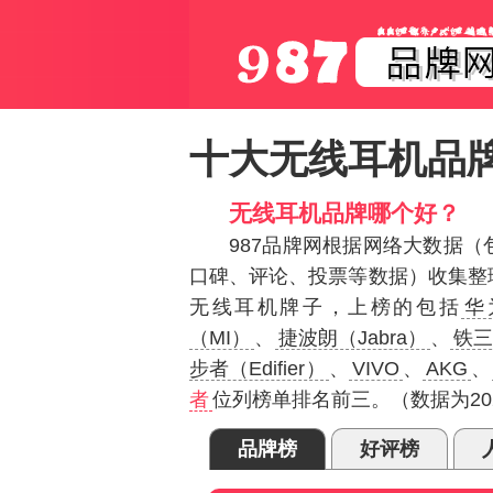
十大无线耳机品
无线耳机品牌哪个好？
987品牌网根据网络大数据
口碑、评论、投票等数据）收集整
无线耳机牌子，上榜的包括
华
（MI）
、
捷波朗（Jabra）
、
铁三角
步者（Edifier）
、
VIVO
、
AKG
、
者
位列榜单排名前三。（数据为20
品牌榜
好评榜