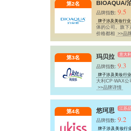
BIOAQUA
第2名
9.5
品牌指数:
牌子涉及美妆行业
体的公司。旗下
价格都相
>>品
意大
玛贝拉
第3名
9.3
品牌指数:
牌子涉及美妆行
大利CP·WAX
>>品牌详情
江苏
悠珂思
第4名
9.2
品牌指数:
牌子涉及美妆行