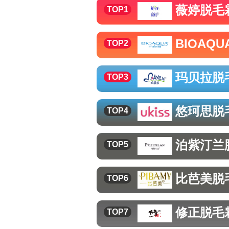
薇婷
脱毛
TOP1
BIOAQU
TOP2
玛贝拉
脱
TOP3
悠珂思
脱
TOP4
泊紫汀兰
TOP5
比芭美
脱
TOP6
修正
脱毛
TOP7