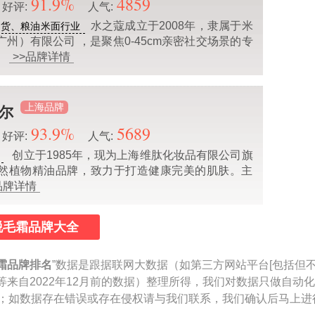
91.9%
4859
好评:
人气:
水之蔻成立于2008年，隶属于米
百货、粮油米面行业
州）有限公司 ，是聚焦0-45cm亲密社交场景的专
。
>>品牌详情
上海品牌
薇尔
93.9%
5689
好评:
人气:
创立于1985年，现为上海维肽化妆品有限公司旗
然植物精油品牌，致力于打造健康完美的肌肤。主
品牌详情
脱毛霜品牌大全
霜品牌排名
”数据是跟据联网大数据（如第三方网站平台[包括但
等来自2022年12月前的数据）整理所得，我们对数据只做自动
参考；如数据存在错误或存在侵权请与我们联系，我们确认后马上