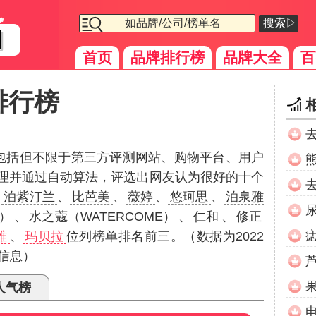
搜索▷
首页
品牌排行榜
品牌大全
百
排行榜
（包括但不限于第三方评测网站、购物平台、用户
理并通过自动算法，评选出网友认为很好的十个
、
泊紫汀兰
、
比芭美
、
薇婷
、
悠珂思
、
泊泉雅
R）
、
水之蔻（WATERCOME）
、
仁和
、
修正
雅
、
玛贝拉
位列榜单排名前三。（数据为2022
信息）
人气榜