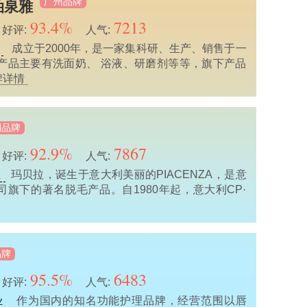
广州品牌
/泊泉雅
93.4%
7213
好评:
人气:
成立于2000年，是一家集科研、生产、销售于一
产品主要有洗面奶、 浴液、研磨剂等等，旗下产品
牌详情
利品牌
92.9%
7867
好评:
人气:
玛贝拉，诞生于意大利美丽的PIACENZA，是意
业
公司旗下的著名脱毛产品。自1980年起，意大利CP·
品牌
95.5%
6483
好评:
人气:
作为国内的知名功能护理品牌，经营范围以唇
业