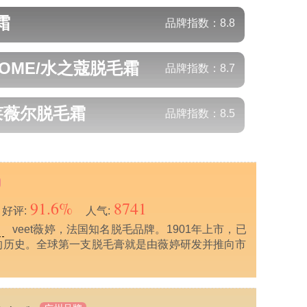
霜
品牌指数：
8.8
COME/水之蔻
脱毛霜
品牌指数：
8.7
/莱薇尔
脱毛霜
品牌指数：
8.5
91.6%
8741
好评:
人气:
veet薇婷，法国知名脱毛品牌。1901年上市，已
年的历史。全球第一支脱毛膏就是由薇婷研发并推向市