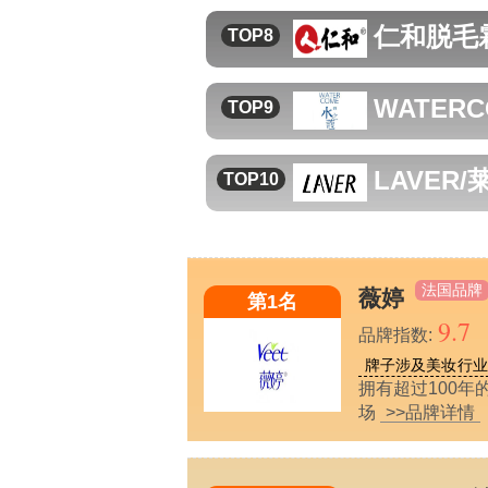
仁和
脱毛
TOP8
WATER
TOP9
LAVER
TOP10
法国品牌
薇婷
第1名
9.7
品牌指数:
牌子涉及美妆行业
拥有超过100
场
>>品牌详情