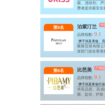
膜、漂胡剂、芦
费者提供最安全
中
泊紫汀兰
第5名
9.1
品牌指数:
牌子涉及美妆、
蝶雅贸易有限公
发部门设在香港
广州
比芭美
第6名
9.1
品牌指数:
牌子涉及美妆行
求高品质、高成
膜、盐浴、护肤