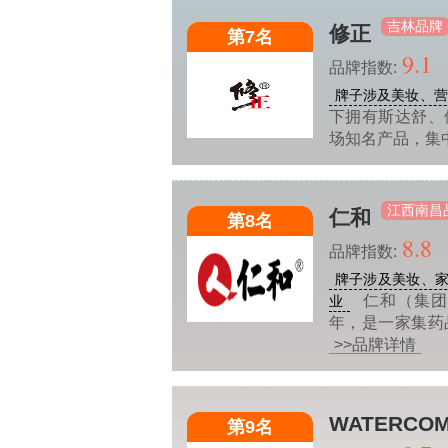
吉林品牌
修正
第7名
9.1
品牌指数:
牌子涉及美妆、营
下拥有斯达舒、
场知名产品，集
江西南昌
仁和
第8名
8.8
品牌指数:
牌子涉及美妆、
仁和（集团
业
年，是一家集药
>>品牌详情
WATERCO
第9名