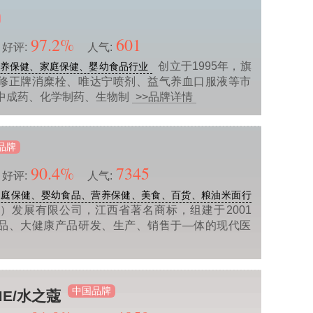
97.2%
601
好评:
人气:
创立于1995年，旗
养保健、家庭保健、婴幼食品行业
修正牌消糜栓、唯达宁喷剂、益气养血口服液等市
中成药、化学制药、生物制
>>品牌详情
品牌
90.4%
7345
好评:
人气:
家庭保健、婴幼食品、营养保健、美食、百货、粮油米面行
）发展有限公司，江西省著名商标，组建于2001
品、大健康产品研发、生产、销售于—体的现代医
中国品牌
ME/水之蔻