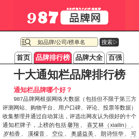
搜索▷
首页
品牌排行榜
品牌大全
百强
十大通知栏品牌排行榜
通知栏品牌哪个好？
987品牌网根据网络大数据（包括但不限于第三方
评测网站、购物平台、用户口碑、评论、投票等数据）
收集整理并通过自动算法，评选出网友认为很好的十个
通知栏牌子，上榜的包括
馨翔
、
喜艾林（xiailin）
、
岁柏香
、
溪檬音
、
空位
、
奥盛益美
、
朗诗恒华
、
可