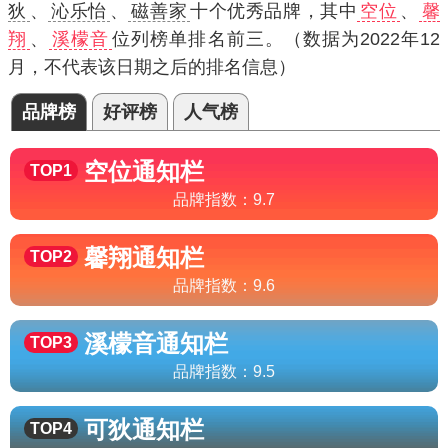
狄
、
沁乐怡
、
磁善家
十个优秀品牌，其中
空位
、
馨
翔
、
溪檬音
位列榜单排名前三。（数据为2022年12
月，不代表该日期之后的排名信息）
品牌榜
好评榜
人气榜
空位
通知栏
TOP1
品牌指数：
9.7
馨翔
通知栏
TOP2
品牌指数：
9.6
溪檬音
通知栏
TOP3
品牌指数：
9.5
可狄
通知栏
TOP4