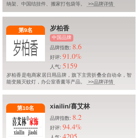
纳架、中国结挂件、搬家打包袋等。
>>品牌详情
岁柏香
第9名
中国品牌
8.6
品牌指数:
91.0%
好评:
5159
人气:
岁柏香是电商家居日用品牌，旗下主营折叠全自动伞，智
能变频灭蚊灯，办公室香薰等产品。
>>品牌详情
xiailin/喜艾林
第10名
8.2
品牌指数:
94.4%
好评:
4205
人气: