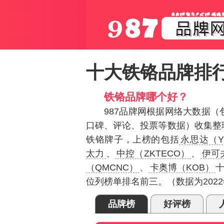
十大铁铬品牌排
铁铬品牌哪个好？
987品牌网根据网络大数据
口碑、评论、投票等数据）收集整
铁铬牌子，上榜的包括
永思达（Y
太力
、
中控（ZKTECO）
、
伊可
（QMCNC）
、
卡奥博（KOB）
位列榜单排名前三。（数据为202
品牌榜
好评榜