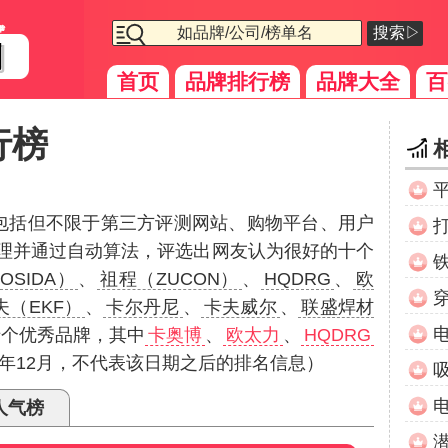
搜索▷
首页
品牌排行榜
品牌大全
百
行榜
（包括但不限于第三方评测网站、购物平台、用户
理并通过自动算法，评选出网友认为很好的十个
OSIDA）
、
祖程（ZUCON）
、
HQDRG
、
欧
夫（EKF）
、
卡尔丹尼
、
卡夫威尔
、
联盛焊材
十个优秀品牌，其中
卡奥博
、
欧太力
、
HQDRG
2年12月，不代表该日期之后的排名信息）
人气榜