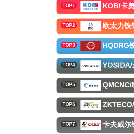
KOB/卡
TOP1
欧太力
铁
TOP2
HQDRG
TOP3
YOSIDA
TOP4
QMCNC
TOP5
ZKTECO
TOP6
卡夫威尔
TOP7