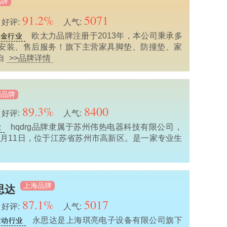
品牌
91.2%
5071
好评:
人气:
欧太力品牌注册于2013年，本公司秉承多
五金行业
安装、售后服务！旗下主营家具脚垫、防撞垫、家
自
>>品牌详情
国品牌
89.3%
8400
好评:
人气:
hqdrg品牌隶属于苏州伟热电器科技有限公司，
业
12月11日，位于江苏省苏州市高新区。是一家专业生
上海品牌
思达
87.1%
5017
好评:
人气:
永思达是上海琪亮电子设备有限公司旗下
运动行业