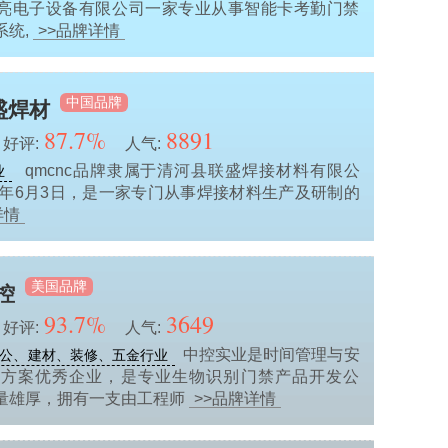
亮电子设备有限公司一家专业从事智能卡考勤门禁
系统,
>>品牌详情
中国品牌
盛焊材
87.7%
8891
好评:
人气:
qmcnc品牌隶属于清河县联盛焊接材料有限公
业
10年6月3日，是一家专门从事焊接材料生产及研制的
详情
美国品牌
控
93.7%
3649
好评:
人气:
中控实业是时间管理与安
公、建材、装修、五金行业
决方案优秀企业，是专业生物识别门禁产品开发公
量雄厚，拥有一支由工程师
>>品牌详情