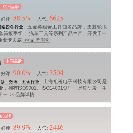
江杭州品牌
88.5%
6625
好评:
人气:
五金类组合工具知名品牌，集棘轮扳
网络设备行业
套筒扳手组、 汽车工具等系列产品生产、开发于一
企业卡夫威
>>品牌详情
中国品牌
程
90.0%
3504
好评:
人气:
上海祖程电子科技有限公司是
装修、数码、五金行业
，拥有ISO9001、ISO14001认证，是集研发、生
于一
>>品牌详情
国品牌
89.9%
2446
好评:
人气: