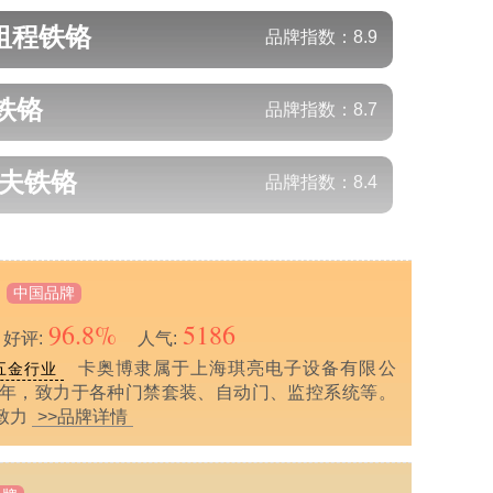
祖程
铁铬
品牌指数：
8.9
铁铬
品牌指数：
8.7
可夫
铁铬
品牌指数：
8.4
中国品牌
96.8%
5186
好评:
人气:
卡奥博隶属于上海琪亮电子设备有限公
五金行业
08年，致力于各种门禁套装、自动门、监控系统等。
致力
>>品牌详情