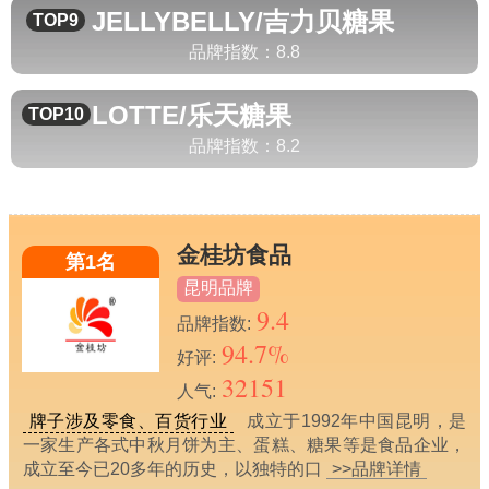
JELLYBELLY/吉力贝
糖果
TOP9
品牌指数：
8.8
LOTTE/乐天
糖果
TOP10
品牌指数：
8.2
金桂坊食品
第1名
昆明品牌
9.4
品牌指数:
94.7%
好评:
32151
人气:
牌子涉及零食、百货行业
成立于1992年中国昆明，是
一家生产各式中秋月饼为主、蛋糕、糖果等是食品企业，
成立至今已20多年的历史，以独特的口
>>品牌详情