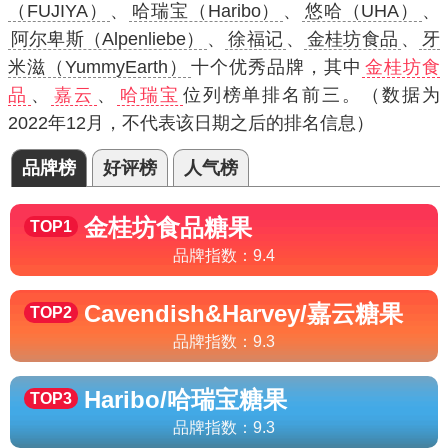
（FUJIYA）
、
哈瑞宝（Haribo）
、
悠哈（UHA）
、
阿尔卑斯（Alpenliebe）
、
徐福记
、
金桂坊食品
、
牙
米滋（YummyEarth）
十个优秀品牌，其中
金桂坊食
品
、
嘉云
、
哈瑞宝
位列榜单排名前三。（数据为
2022年12月，不代表该日期之后的排名信息）
品牌榜
好评榜
人气榜
金桂坊食品
糖果
TOP1
品牌指数：
9.4
Cavendish&Harvey/嘉云
糖果
TOP2
品牌指数：
9.3
Haribo/哈瑞宝
糖果
TOP3
品牌指数：
9.3