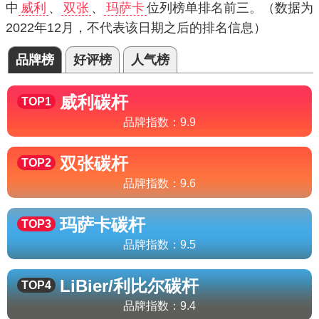
中
威利
、
双张
、
玛萨卡
位列榜单排名前三。（数据为
2022年12月，不代表该日期之后的排名信息）
品牌榜
好评榜
人气榜
威利
碳杆
TOP1
品牌指数：
9.9
双张
碳杆
TOP2
品牌指数：
9.6
玛萨卡
碳杆
TOP3
品牌指数：
9.5
LiBier/利比尔
碳杆
TOP4
品牌指数：
9.4