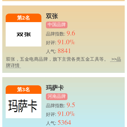
双张
第2名
中国品牌
9.6
品牌指数:
91.0%
好评:
8841
人气:
双张，五金电商品牌，旗下主营各类五金工具等。
>>品
牌详情
玛萨卡
第3名
河南品牌
9.5
品牌指数:
91.0%
好评:
5364
人气: