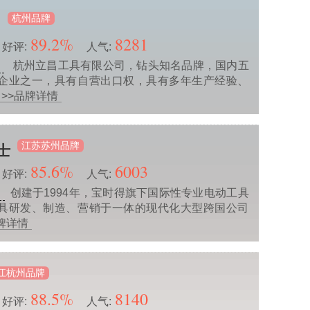
杭州品牌
昌
89.2%
8281
好评:
人气:
杭州立昌工具有限公司，钻头知名品牌，国内五
业
企业之一，具有自营出口权，具有多年生产经验、
>>品牌详情
江苏苏州品牌
士
85.6%
6003
好评:
人气:
创建于1994年，宝时得旗下国际性专业电动工具
业
具研发、制造、营销于一体的现代化大型跨国公司
牌详情
江杭州品牌
88.5%
8140
好评:
人气: