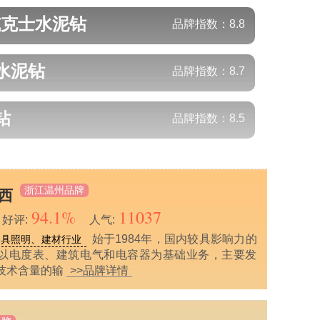
威克士
水泥钻
品牌指数：
8.8
水泥钻
品牌指数：
8.7
钻
品牌指数：
8.5
浙江温州品牌
力西
94.1%
11037
好评:
人气:
始于1984年，国内较具影响力的
灯具照明、建材行业
以电度表、建筑电气和电容器为基础业务，主要发
技术含量的输
>>品牌详情