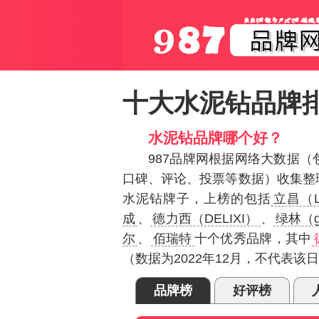
十大水泥钻品牌
水泥钻品牌哪个好？
987品牌网根据网络大数据
口碑、评论、投票等数据）收集整
水泥钻牌子，上榜的包括
立昌（L
成
、
德力西（DELIXI）
、
绿林（g
尔
、
佰瑞特
十个优秀品牌，其中
（数据为2022年12月，不代表该
品牌榜
好评榜