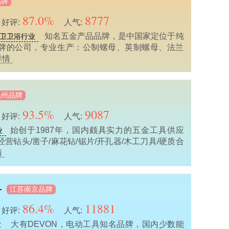
品牌
87.0%
8777
好评:
人气:
知名五金产品品牌，是中国家定位于纯
卫卫浴行业
牌的公司，专业生产：公制螺母、英制螺母、法兰
详情
温州品牌
93.5%
9087
好评:
人气:
始创于1987年，国内颇具实力的五金工具供应
业
营钻头/凿子/麻花钻/锯片/开孔器/木工刀具/硬质合
情
江苏南京品牌
有
86.4%
11881
好评:
人气:
大有DEVON，电动工具知名品牌，国内少数能
业