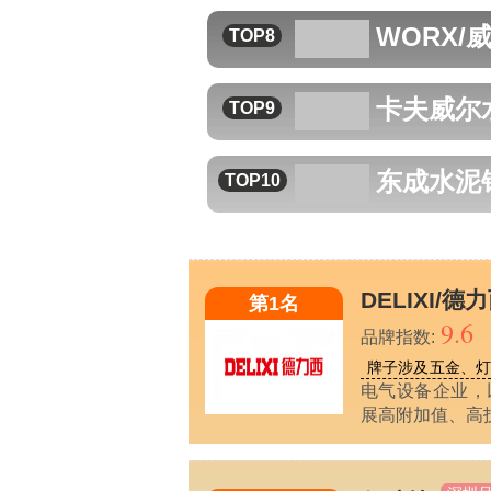
WORX/
TOP8
卡夫威尔
TOP9
东成
水泥
TOP10
DELIXI/德
第1名
9.6
品牌指数:
牌子涉及五金、
电气设备企业，
展高附加值、高