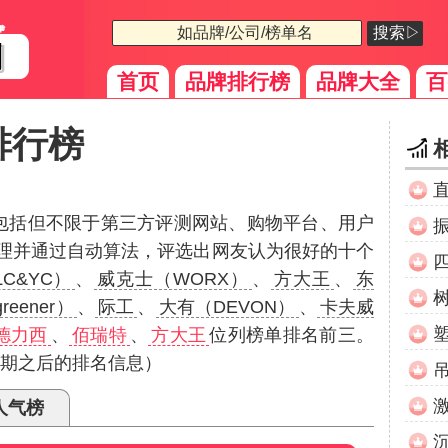
搜索▷
首页
品牌排行榜
品牌大全
百
排行榜
（包括但不限于第三方评测网站、购物平台、用户
理并通过自动算法，评选出网友认为很好的十个
C&YC）
、
威克士（WORX）
、
方大王
、
东
reener）
、
际工
、
大有（DEVON）
、
卡夫威
德力西
、
佰瑞特
、
方大王
位列榜单排名前三。
日期之后的排名信息）
人气榜