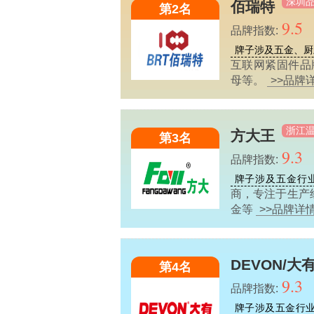
深圳
佰瑞特
第2名
9.5
品牌指数:
牌子涉及五金、厨
互联网紧固件品
母等。
>>品牌
浙江
方大王
第3名
9.3
品牌指数:
牌子涉及五金行
商，专注于生产经
金等
>>品牌详
DEVON/大
第4名
9.3
品牌指数:
牌子涉及五金行