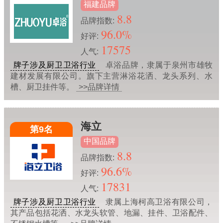
福建品牌
8.8
品牌指数:
96.0%
好评:
17575
人气:
牌子涉及厨卫卫浴行业
卓浴品牌，隶属于泉州市雄牧
建材发展有限公司。旗下主营淋浴花洒、龙头系列、水
槽、厨卫挂件等。
>>品牌详情
海立
第9名
中国品牌
8.8
品牌指数:
96.6%
好评:
17831
人气:
牌子涉及厨卫卫浴行业
隶属上海柯高卫浴有限公司，
其产品包括花洒、水龙头软管、地漏、挂件、卫浴配件、