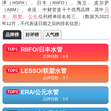
津（HSPA）
、
日丰（RIIFO）
、
海立
、
皮尔萨
（ABM）
、
卓浴
、
中财管道
十个优秀品牌，其中
日
丰
、
联塑
、
公元
位列榜单排名前三。（数据为2022
年12月，不代表该日期之后的排名信息）
品牌榜
好评榜
人气榜
RIIFO/日丰
水管
TOP1
品牌指数：
9.8
LESSO/联塑
水管
TOP2
品牌指数：
9.7
ERA/公元
水管
TOP3
品牌指数：
9.6