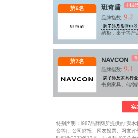
中国
班奇盾
第6名
9.2
品牌指数:
牌子涉及影音电器
纳柜，桌子等产
湖
NAVCON
第7名
9.1
品牌指数:
牌子涉及家具行
书房家具、储物
实
特别声明：
i987品牌网所提供的“
实木
台等]、公司财报、网友投票、网友评