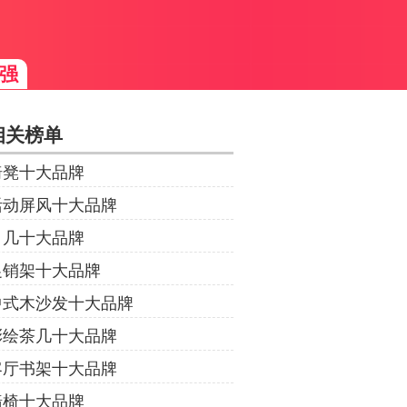
强
相关榜单
椅凳十大品牌
活动屏风十大品牌
角几十大品牌
促销架十大品牌
中式木沙发十大品牌
彩绘茶几十大品牌
客厅书架十大品牌
墙椅十大品牌