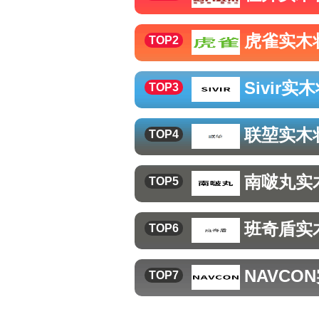
虎雀
实木
TOP2
Sivir
实木
TOP3
联堃
实木
TOP4
南啵丸
实
TOP5
班奇盾
实
TOP6
NAVCON
TOP7