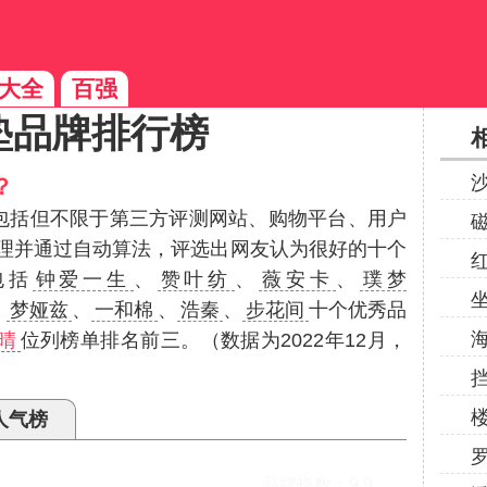
大全
百强
垫品牌排行榜
？
（包括但不限于第三方评测网站、购物平台、用户
理并通过自动算法，评选出网友认为很好的十个
包括
钟爱一生
、
赞叶纺
、
薇安卡
、
璞梦
、
梦娅兹
、
一和棉
、
浩秦
、
步花间
十个优秀品
晴
位列榜单排名前三。（数据为2022年12月，
人气榜
木沙发坐垫
品牌指数：
9.9