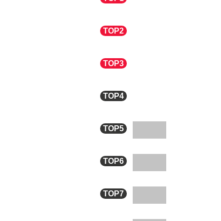
骆易家
实
TOP2
锦绣晴
实
TOP3
赞叶纺
实
TOP4
梦娅兹
实
TOP5
薇安卡
实
TOP6
浩秦
实木
TOP7