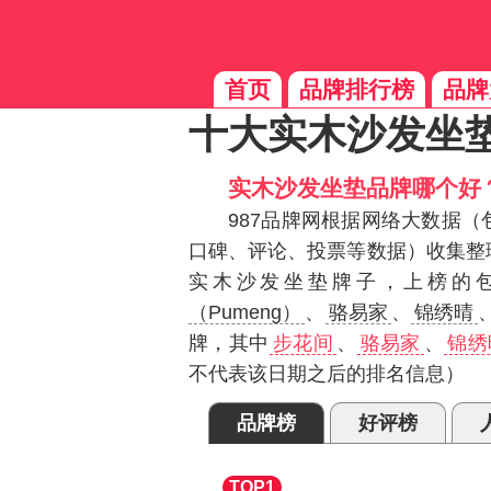
首页
品牌排行榜
品牌
十大实木沙发坐
实木沙发坐垫品牌哪个好
987品牌网根据网络大数据
口碑、评论、投票等数据）收集整
实木沙发坐垫牌子，上榜的
（Pumeng）
、
骆易家
、
锦绣晴
牌，其中
步花间
、
骆易家
、
锦绣
不代表该日期之后的排名信息）
品牌榜
好评榜
步花间
实
TOP1