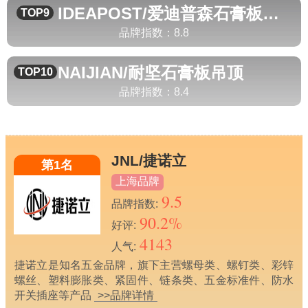
IDEAPOST/爱迪普森
石膏板吊顶
TOP9
品牌指数：
8.8
NAIJIAN/耐坚
石膏板吊顶
TOP10
品牌指数：
8.4
JNL/捷诺立
第1名
上海品牌
9.5
品牌指数:
90.2%
好评:
4143
人气:
捷诺立是知名五金品牌，旗下主营螺母类、螺钉类、彩锌
螺丝、塑料膨胀类、紧固件、链条类、五金标准件、防水
开关插座等产品
>>品牌详情