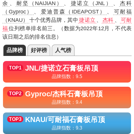
余
、
耐坚（NAIJIAN）
、
捷诺立（JNL）
、
杰科
（Gyproc）
、
爱迪普森（IDEAPOST）
、
可耐福
（KNAU）
十个优秀品牌，其中
捷诺立
、
杰科
、
可耐
福
位列榜单排名前三。（数据为2022年12月，不代表
该日期之后的排名信息）
品牌榜
好评榜
人气榜
JNL/捷诺立
石膏板吊顶
TOP1
品牌指数：
9.5
Gyproc/杰科
石膏板吊顶
TOP2
品牌指数：
9.4
KNAU/可耐福
石膏板吊顶
TOP3
品牌指数：
9.3