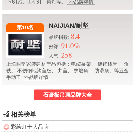
led灯泡、工矿灯、筒灯等。
>>品牌详情
NAIJIAN/耐坚
第10名
8.4
品牌指数:
91.0%
好评:
258
人气:
上海耐坚家装建材产品包括：电缆桥架、 镀锌线管 、角
铁、 不锈钢地沟盖板、 井盖、 护墙角 、防滑条、等五金
手动工
>>品牌详情
石膏板吊顶品牌大全
相关榜单
彩绘灯十大品牌