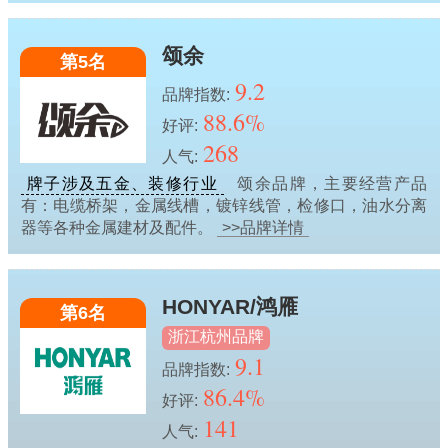
颂余
第5名
9.2
品牌指数:
88.6%
好评:
268
人气:
牌子涉及五金、装修行业
颂余品牌，主要经营产品
有：电缆桥架，金属线槽，镀锌线管，检修口，油水分离
器等各种金属建材及配件。
>>品牌详情
HONYAR/鸿雁
第6名
浙江杭州品牌
9.1
品牌指数:
86.4%
好评:
141
人气: