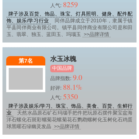
8259
人气:
牌子涉及百货、饰品、珠宝、灯具照明、健身、配件配
饰、娱乐/学习行业
同伴品牌成立于2010年，隶属于镇
平县同伴商业有限公司。镇平县同伴商业有限公司是和田
玉、翡翠、独玉、蓝田玉、玛瑙玉
>>品牌详情
水玉冰魄
第7名
中国品牌
9.0
品牌指数:
88.1%
好评:
5350
人气:
牌子涉及娱乐/学习、珠宝、饰品、美食、百货、生鲜行
业
天然水晶原石矿石玛瑙手把件把玩原石摆件聚宝盆海
洋石螺化石斑彩螺菊花螺菊花石鹦鹉螺树化玉树化石鸡蛋
球黑曜石绿幽灵发晶
>>品牌详情