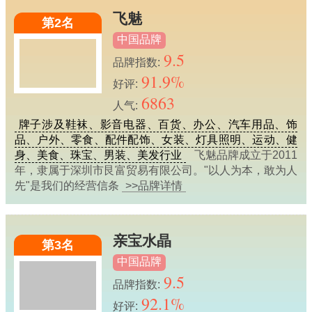
飞魅
第2名
中国品牌
9.5
品牌指数:
91.9%
好评:
6863
人气:
牌子涉及鞋袜、影音电器、百货、办公、汽车用品、饰
品、户外、零食、配件配饰、女装、灯具照明、运动、健
身、美食、珠宝、男装、美发行业
飞魅品牌成立于2011
年，隶属于深圳市艮富贸易有限公司。"以人为本，敢为人
先"是我们的经营信条
>>品牌详情
亲宝水晶
第3名
中国品牌
9.5
品牌指数:
92.1%
好评: