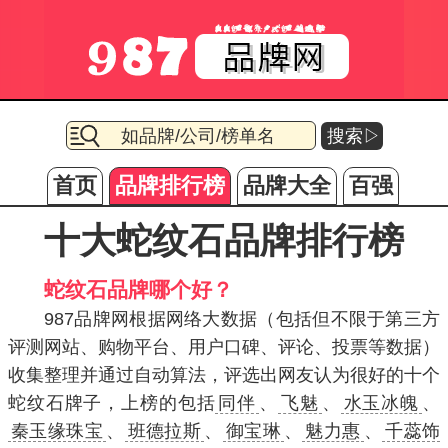
搜索▷
首页
品牌排行榜
品牌大全
百强
十大蛇纹石品牌排行榜
蛇纹石品牌哪个好？
987品牌网根据网络大数据（包括但不限于第三方
评测网站、购物平台、用户口碑、评论、投票等数据）
收集整理并通过自动算法，评选出网友认为很好的十个
蛇纹石牌子，上榜的包括
同伴
、
飞魅
、
水玉冰魄
、
秦玉缘珠宝
、
班德拉斯
、
御宝琳
、
魅力惠
、
千蕊饰