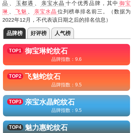
品
、
玉都遇
、
亲宝水晶
十个优秀品牌，其中
御宝
琳
、
飞魅
、
亲宝水晶
位列榜单排名前三。（数据为
2022年12月，不代表该日期之后的排名信息）
品牌榜
好评榜
人气榜
御宝琳
蛇纹石
TOP1
品牌指数：
9.6
飞魅
蛇纹石
TOP2
品牌指数：
9.5
亲宝水晶
蛇纹石
TOP3
品牌指数：
9.5
魅力惠
蛇纹石
TOP4