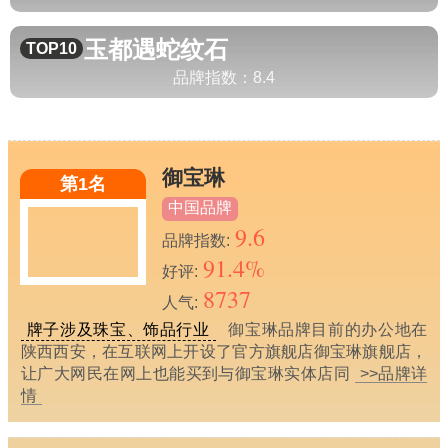
玉都遇
蛇纹石
TOP10
品牌指数：
8.4
御宝琳
第1名
中国品牌
9.6
品牌指数:
91.4%
好评:
8737
人气:
牌子涉及珠宝、饰品行业
御宝琳品牌目前的办公地在
陕西西安，在互联网上开设了官方旗舰店御宝琳旗舰店，
让广大网民在网上也能买到与御宝琳实体店同
>>品牌详
情