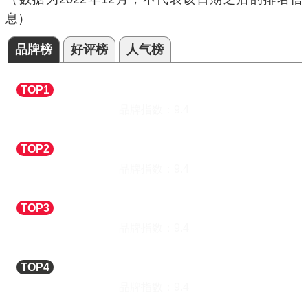
息）
品牌榜
好评榜
人气榜
范思蓝恩
少淑女装
TOP1
品牌指数：
9.4
EIFINI/伊芙丽
少淑女装
TOP2
品牌指数：
9.4
ONLY
少淑女装
TOP3
品牌指数：
9.4
FXMONGYI/菲梦伊
少淑女装
TOP4
品牌指数：
9.4