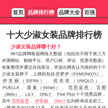
首页
品牌排行榜
品牌大全
百强
十大少淑女装品牌排行榜
少淑女装品牌哪个好？
987品牌网根据网络大数据（包括但不限于第三方
评测网站、购物平台、用户口碑、评论、投票等数据）
收集整理并通过自动算法，评选出网友认为很好的十个
少淑女装牌子，上榜的包括
菲梦伊（FXMONGYI）
、
伊芙丽（EIFINI）
、
优衣库（UNIQLO）
、
PUELLA
、
茵曼（inman）
、
范思蓝恩
、
百图
（Betu）
、
LILY
、
ONLY
、
Five Plus
十个优秀品牌，
其中
范思蓝恩
、
伊芙丽
、
ONLY
位列榜单排名前三。
（数据为2022年12月，不代表该日期之后的排名信