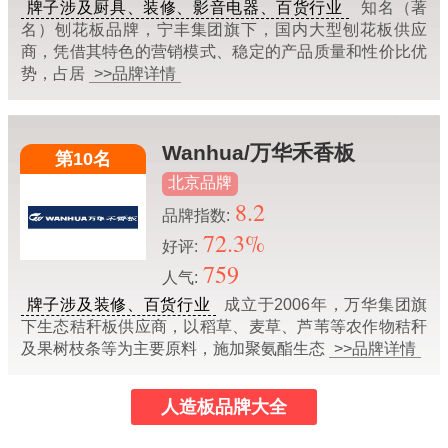
牌子涉及厨具、装修、影音电器、百货行业
知名（著
名）刨花板品牌，宁丰集团旗下，国内大型刨花板供应
商，凭借其特色的营销模式、稳定的产品质量和性价比优
势，占居
>>品牌详情
Wanhua/万华禾香板
第10名
北京品牌
8.2
品牌指数:
72.3%
好评:
759
人气:
牌子涉及装修、百货行业
成立于2006年，万华集团旗
下生态秸秆板供应商，以稻草、麦草、芦苇等农作物秸秆
及果树枝条等为主要原料，施加聚氨酯生态
>>品牌详情
人造板品牌大全