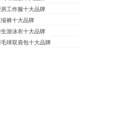
厨房工作服十大品牌
压缩裤十大品牌
学生游泳衣十大品牌
羽毛球双肩包十大品牌