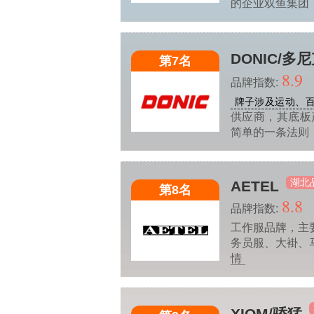
的企业双鱼集团
DONIC/多
第7名
8.9
品牌指数:
牌子涉及运动、
供应商，其底板
简单的一条法则
湖北
AETEL
第8名
8.8
品牌指数:
工作服品牌，主
务员服、大褂、
情
XIOM/骄猛