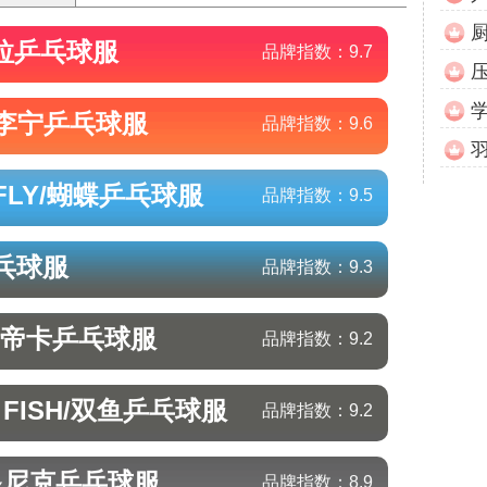
拉
乒乓球服
品牌指数：
9.7
/李宁
乒乓球服
品牌指数：
9.6
FLY/蝴蝶
乒乓球服
品牌指数：
9.5
乓球服
品牌指数：
9.3
斯帝卡
乒乓球服
品牌指数：
9.2
 FISH/双鱼
乒乓球服
品牌指数：
9.2
多尼克
乒乓球服
品牌指数：
8.9