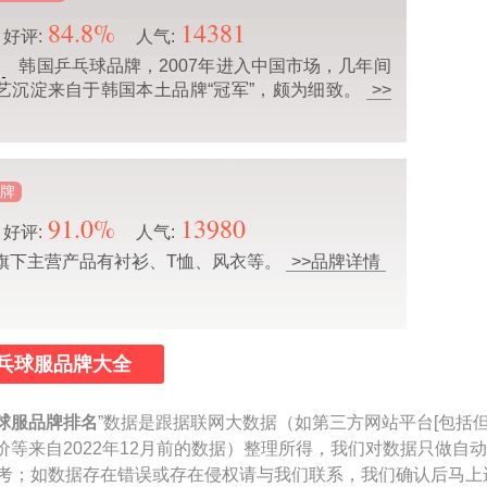
84.8%
14381
好评:
人气:
韩国乒乓球品牌，2007年进入中国市场，几年间
艺沉淀来自于韩国本土品牌“冠军”，颇为细致。
>>
牌
91.0%
13980
好评:
人气:
旗下主营产品有衬衫、T恤、风衣等。
>>品牌详情
乓球服品牌大全
球服品牌排名
”数据是跟据联网大数据（如第三方网站平台[包括
价等来自2022年12月前的数据）整理所得，我们对数据只做自
作参考；如数据存在错误或存在侵权请与我们联系，我们确认后马