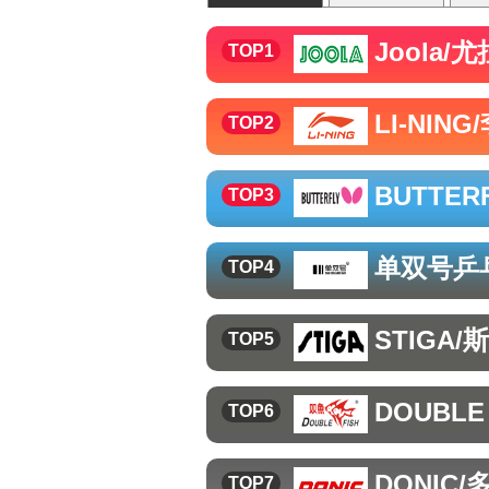
Joola/尤
TOP1
LI-NING
TOP2
BUTTER
TOP3
单双号
乒
TOP4
STIGA/
TOP5
DOUBLE
TOP6
DONIC/
TOP7