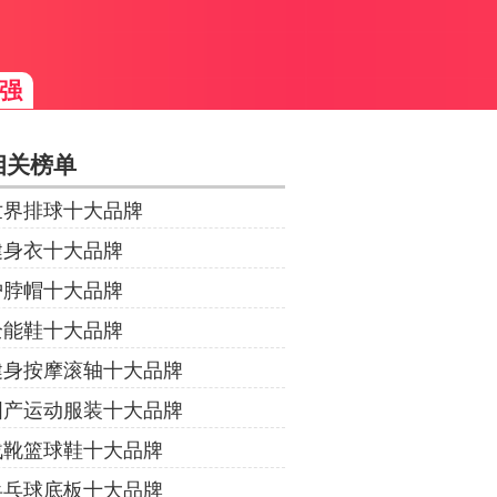
强
相关榜单
世界排球十大品牌
健身衣十大品牌
护脖帽十大品牌
全能鞋十大品牌
健身按摩滚轴十大品牌
国产运动服装十大品牌
战靴篮球鞋十大品牌
乒乓球底板十大品牌