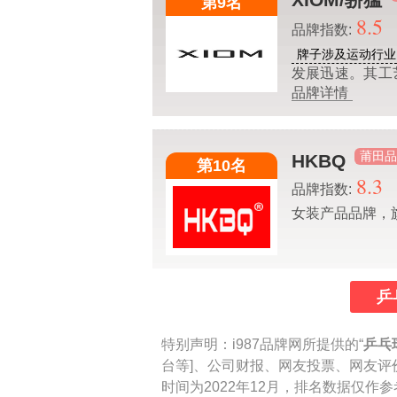
第9名
8.5
品牌指数:
牌子涉及运动行业
发展迅速。其工
品牌详情
莆田品
HKBQ
第10名
8.3
品牌指数:
女装产品品牌，
乒
特别声明：
i987品牌网所提供的“
乒乓
台等]、公司财报、网友投票、网友评
时间为2022年12月，排名数据仅