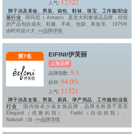
12322
人气:
牌子涉及美妆、男装、箱包、鞋袜、珠宝、工作服/职业
装行业
阿玛尼（ Armani） 是意大利奢侈品品牌，经营
的产品包括成衣、鞋履、手表、包袋、美妆等。 1975年
由时尚设计大
>>品牌详情
EIFINI/伊芙丽
第7名
上海品牌
9.1
品牌指数:
94.0%
好评:
11321
人气:
牌子涉及女装、男装、厨具、孕产用品、工作服/职业装
行业
国内知名少淑女装品牌，品牌名称源于英语
ElegantI（优雅的我）、FaithI（自信的我）、
NaturalI（自
>>品牌详情