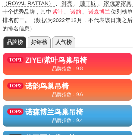
（ROYAL RATTAN）
、
湃亮
、
藤工匠
、
家优梦家具
十个优秀品牌，其中
紫叶
、
诺韵
、
诺森博兰
位列榜单
排名前三。（数据为2022年12月，不代表该日期之后
的排名信息）
品牌榜
好评榜
人气榜
ZIYE/紫叶
鸟巢吊椅
TOP1
品牌指数：
9.8
诺韵
鸟巢吊椅
TOP2
品牌指数：
9.6
诺森博兰
鸟巢吊椅
TOP3
品牌指数：
9.4