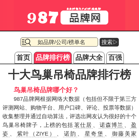
搜索▷
首页
品牌排行榜
品牌大全
百强
十大鸟巢吊椅品牌排行榜
鸟巢吊椅品牌哪个好？
987品牌网根据网络大数据（包括但不限于第三方
评测网站、购物平台、用户口碑、评论、投票等数据）
收集整理并通过自动算法，评选出网友认为很好的十个
鸟巢吊椅牌子，上榜的包括
茗仕居
、
诺森博兰
、
盈
姿
、
紫叶（ZIYE）
、
诺韵
、
星奇堡
、
御藤美家