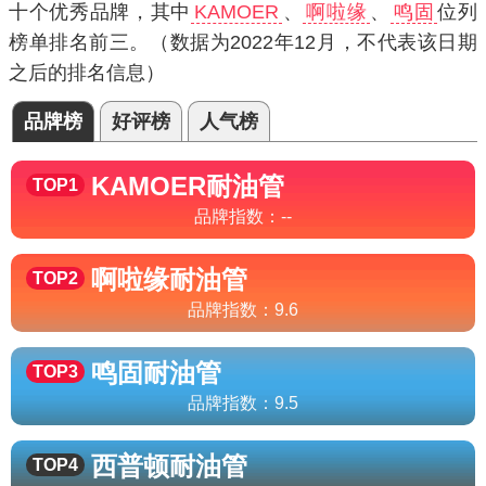
十个优秀品牌，其中
KAMOER
、
啊啦缘
、
鸣固
位列
榜单排名前三。（数据为2022年12月，不代表该日期
之后的排名信息）
品牌榜
好评榜
人气榜
KAMOER
耐油管
TOP1
品牌指数：
--
啊啦缘
耐油管
TOP2
品牌指数：
9.6
鸣固
耐油管
TOP3
品牌指数：
9.5
西普顿
耐油管
TOP4