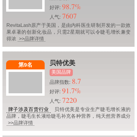
98.7%
好评:
7607
人气:
RevitaLash原产于美国，是由内科医生研制开发的一款效
果卓著的创新化妆品，只需2星期就可以令睫毛增长兼变
得浓
>>品牌详情
贝特优美
第9名
美国品牌
8.7
品牌指数:
91.7%
好评:
7220
人气:
牌子涉及百货行业
贝特优美是专业生产睫毛增长液的
品牌，睫毛生长液给睫毛补充各种营养，纯天然营养成分
>>品牌详情