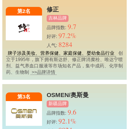
修正
第2名
吉林品牌
9.7
品牌指数:
97.2%
好评:
8284
人气:
牌子涉及美妆、营养保健、家庭保健、婴幼食品行业
创
立于1995年，旗下拥有斯达舒、修正牌消糜栓、唯达宁喷
剂、益气养血口服液等市场知名产品，集中成药、化学制
药、生物制
>>品牌详情
OSMEN/奥斯曼
第3名
新疆品牌
9.6
品牌指数:
92.1%
好评: