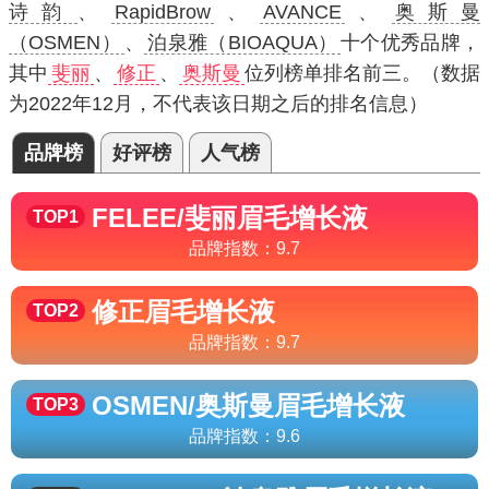
诗韵
、
RapidBrow
、
AVANCE
、
奥斯曼
（OSMEN）
、
泊泉雅（BIOAQUA）
十个优秀品牌，
其中
斐丽
、
修正
、
奥斯曼
位列榜单排名前三。（数据
为2022年12月，不代表该日期之后的排名信息）
品牌榜
好评榜
人气榜
FELEE/斐丽
眉毛增长液
TOP1
品牌指数：
9.7
修正
眉毛增长液
TOP2
品牌指数：
9.7
OSMEN/奥斯曼
眉毛增长液
TOP3
品牌指数：
9.6