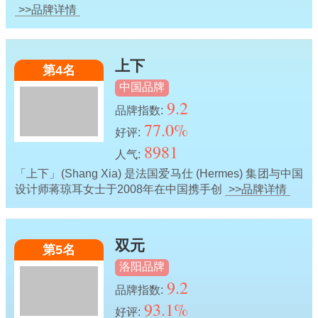
>>品牌详情
上下
第4名
中国品牌
9.2
品牌指数:
77.0%
好评:
8981
人气:
「上下」(Shang Xia) 是法国爱马仕 (Hermes) 集团与中国
设计师蒋琼耳女士于2008年在中国携手创
>>品牌详情
双元
第5名
洛阳品牌
9.2
品牌指数:
93.1%
好评: