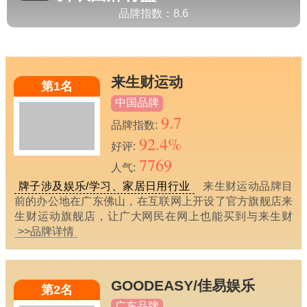
品牌指数：
8.6
来生财运动
第1名
中国品牌
9.7
品牌指数:
92.4%
好评:
7769
人气:
牌子涉及娱乐/学习、家居日用行业
来生财运动品牌目
前的办公地在广东佛山，在互联网上开设了官方旗舰店来
生财运动旗舰店，让广大网民在网上也能买到与来生财
>>品牌详情
GOODEASY/佳易娱乐
第2名
广东品牌