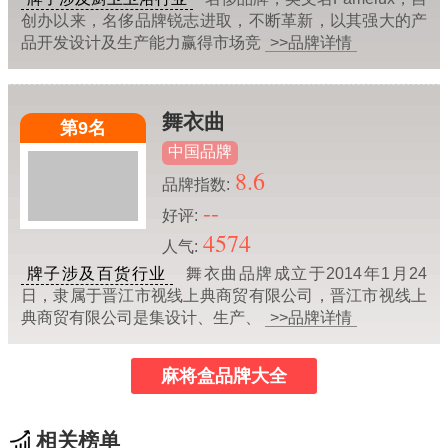
创办以来，名侈品牌锐志进取，不断革新，以其强大的产
品开发设计及生产能力赢得市场竞
>>品牌详情
舞衣曲
第9名
中国品牌
8.6
品牌指数:
--
好评:
4574
人气:
牌子涉及百货行业
舞衣曲品牌成立于2014年1月24
日，隶属于晋江市视线上典商贸有限公司，晋江市视线上
典商贸有限公司是集设计、生产、
>>品牌详情
麻将盒品牌大全
相关榜单