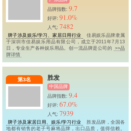
9.7
品牌指数:
91.0%
好评:
7482
人气:
牌子涉及娱乐/学习、家居日用行业
佳易娱乐品牌隶属
于深圳市佳易娱乐用品有限公司，成立于2011年7月13
日，专业生产各种娱乐用品。创一流品牌是公司的
>>品
牌详情
胜发
第3名
中国品牌
9.4
品牌指数:
67.0%
好评:
7939
人气:
牌子涉及家居日用、娱乐/学习行业
胜发品牌，全国各
地都有销售的老子号麻将品牌，出口品质，值得信赖。