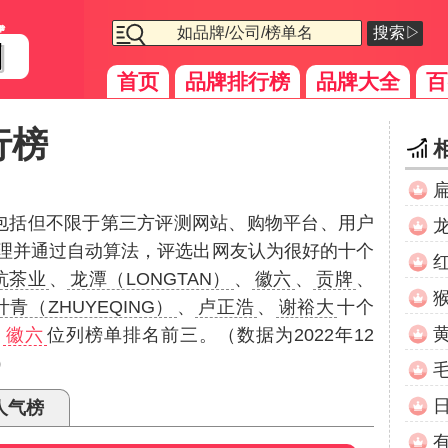
搜索▷
首页
品牌排行榜
品牌大全
百
行榜
（包括但不限于第三方评测网站、购物平台、用户
理并通过自动算法，评选出网友认为很好的十个
坑茶业
、
龙潭（LONGTAN）
、
徽六
、
贡牌
、
叶青（ZHUYEQING）
、
卢正浩
、
谢裕大
十个
、
徽六
位列榜单排名前三。（数据为2022年12
）
人气榜