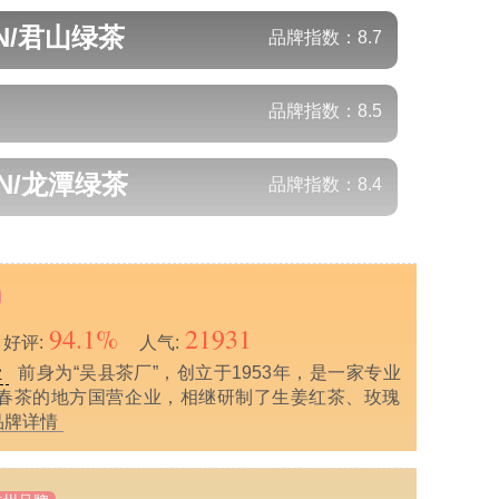
N/君山
绿茶
品牌指数：
8.7
品牌指数：
8.5
N/龙潭
绿茶
品牌指数：
8.4
94.1%
21931
好评:
人气:
前身为“吴县茶厂”，创立于1953年，是一家专业
业
春茶的地方国营企业，相继研制了生姜红茶、玫瑰
品牌详情