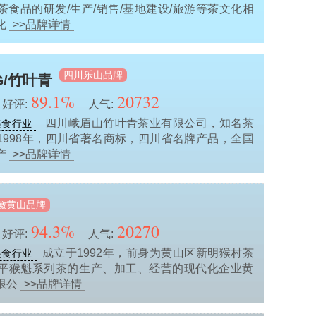
茶食品的研发/生产/销售/基地建设/旅游等茶文化相
化
>>品牌详情
四川乐山品牌
G/竹叶青
89.1%
20732
好评:
人气:
四川峨眉山竹叶青茶业有限公司，知名茶
美食行业
1998年，四川省著名商标，四川省名牌产品，全国
产
>>品牌详情
徽黄山品牌
94.3%
20270
好评:
人气:
成立于1992年，前身为黄山区新明猴村茶
美食行业
平猴魁系列茶的生产、加工、经营的现代化企业黄
限公
>>品牌详情