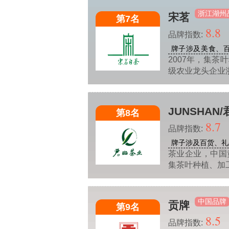
浙江湖州
宋茗
第7名
8.8
品牌指数:
牌子涉及美食、
2007年，集
级农业龙头企业
JUNSHAN/
第8名
8.7
品牌指数:
牌子涉及百货、礼
茶业企业，中国
集茶叶种植、加
中国品牌
贡牌
第9名
8.5
品牌指数: