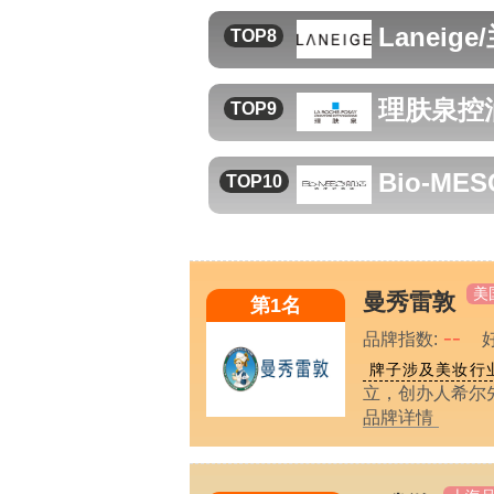
Laneige
TOP8
理肤泉
控
TOP9
Bio-ME
TOP10
美
曼秀雷敦
第1名
--
品牌指数:
牌子涉及美妆行
立，创办人希尔
品牌详情