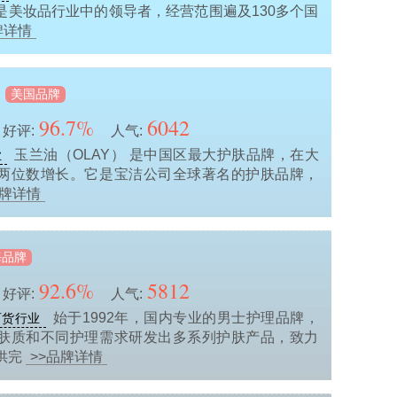
是美妆品行业中的领导者，经营范围遍及130多个国
牌详情
美国品牌
96.7%
6042
好评:
人气:
玉兰油（OLAY） 是中国区最大护肤品牌，在大
业
两位数增长。它是宝洁公司全球著名的护肤品牌，
品牌详情
海品牌
92.6%
5812
好评:
人气:
始于1992年，国内专业的男士护理品牌，
百货行业
肤质和不同护理需求研发出多系列护肤产品，致力
供完
>>品牌详情