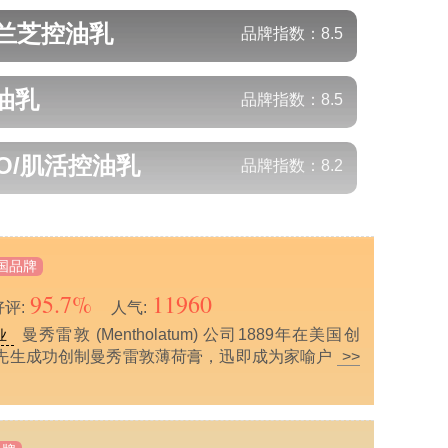
/兰芝
控油乳
品牌指数：
8.5
油乳
品牌指数：
8.5
SO/肌活
控油乳
品牌指数：
8.2
国品牌
95.7%
11960
好评:
人气:
曼秀雷敦 (Mentholatum) 公司1889年在美国创
业
先生成功创制曼秀雷敦薄荷膏，迅即成为家喻户
>>