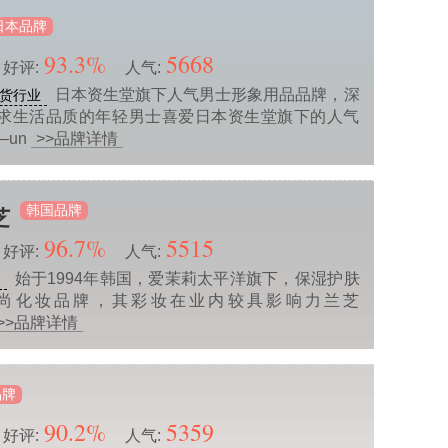
日本品牌
93.3%
5668
好评:
人气:
日本资生堂旗下人气男士形象用品品牌，深
货行业
求生活品质的年轻男士喜爱日本资生堂旗下的人气
—un
>>品牌详情
韩国品牌
芝
96.7%
5515
好评:
人气:
始于1994年韩国，爱茉莉太平洋旗下，保湿护肤
业
尚化妆品牌，其彩妆在业内较具影响力兰芝
>>品牌详情
品牌
90.2%
5359
好评:
人气: