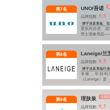
UNO/吾诺
第7名
8.8
品牌指数:
牌子涉及美妆、百
受崇尚自然、追
男士形象用品—
Laneige/兰
第8名
8.5
品牌指数:
牌子涉及美妆行
专家，年轻时
（Laneige）是
法国
理肤泉
第9名
8.5
品牌指数: