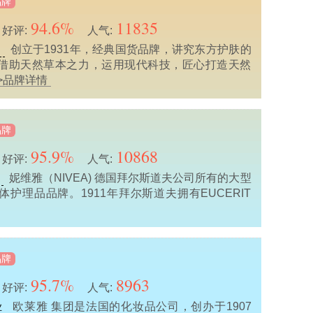
品牌
94.6%
11835
好评:
人气:
创立于1931年，经典国货品牌，讲究东方护肤的
业
借助天然草本之力，运用现代科技，匠心打造天然
>品牌详情
品牌
95.9%
10868
好评:
人气:
妮维雅（NIVEA) 德国拜尔斯道夫公司所有的大型
护理品品牌。1911年拜尔斯道夫拥有EUCERIT
品牌
95.7%
8963
好评:
人气:
欧莱雅 集团是法国的化妆品公司，创办于1907
业