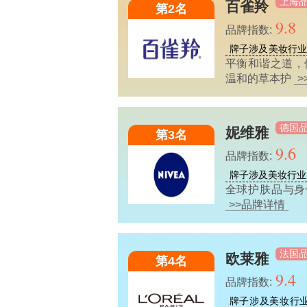
上海
百雀羚
第2名
9.8
品牌指数:
牌子涉及美妆行
平衡和谐之道，
温和的草本护
>
德国
妮维雅
第3名
9.6
品牌指数:
牌子涉及美妆行业
全球护肤品与身体
>>品牌详情
法国
欧莱雅
第4名
9.4
品牌指数:
牌子涉及美妆行