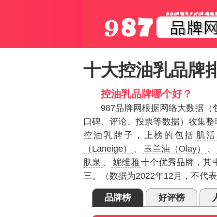
十大控油乳品牌
控油乳品牌哪个好？
987品牌网根据网络大数据
口碑、评论、投票等数据）收集整
控油乳牌子，上榜的包括
肌活
（Laneige）
、
玉兰油（Olay）
、
肤泉
、
妮维雅
十个优秀品牌，其
三。（数据为2022年12月，不
品牌榜
好评榜