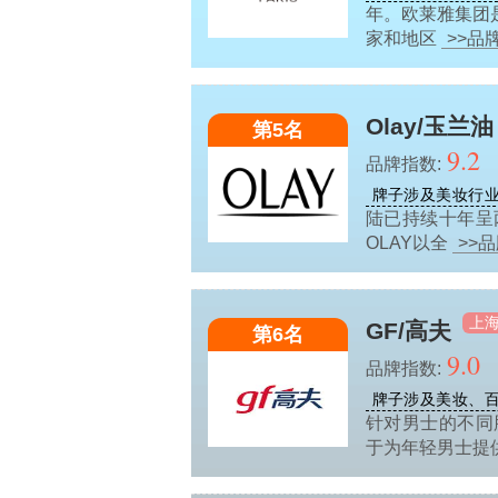
年。欧莱雅集团
家和地区
>>品
Olay/玉兰油
第5名
9.2
品牌指数:
牌子涉及美妆行
陆已持续十年呈
OLAY以全
>>
上
GF/高夫
第6名
9.0
品牌指数:
牌子涉及美妆、
针对男士的不同
于为年轻男士提