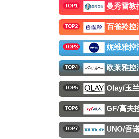
曼秀雷敦
TOP1
百雀羚
控
TOP2
妮维雅
控
TOP3
欧莱雅
控
TOP4
Olay/玉
TOP5
GF/高夫
TOP6
UNO/吾
TOP7