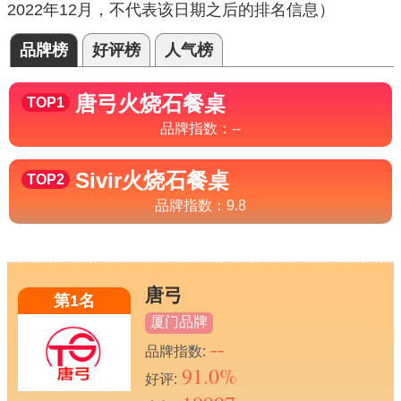
2022年12月，不代表该日期之后的排名信息）
品牌榜
好评榜
人气榜
唐弓
火烧石餐桌
TOP1
品牌指数：
--
Sivir
火烧石餐桌
TOP2
品牌指数：
9.8
唐弓
第1名
厦门品牌
--
品牌指数:
91.0%
好评: