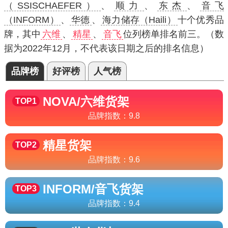
（SSISCHAEFER）
、
顺力
、
东杰
、
音飞
（INFORM）
、
华德
、
海力储存（Haili）
十个优秀品
牌，其中
六维
、
精星
、
音飞
位列榜单排名前三。（数
据为2022年12月，不代表该日期之后的排名信息）
品牌榜
好评榜
人气榜
NOVA/六维
货架
TOP1
品牌指数：
9.8
精星
货架
TOP2
品牌指数：
9.6
INFORM/音飞
货架
TOP3
品牌指数：
9.4