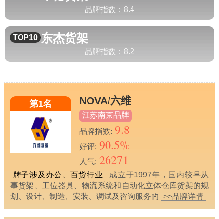
品牌指数：
8.4
东杰
货架
TOP10
品牌指数：
8.2
NOVA/六维
第1名
江苏南京品牌
9.8
品牌指数:
90.5%
好评:
26271
人气:
牌子涉及办公、百货行业
成立于1997年，国内较早从
事货架、工位器具、物流系统和自动化立体仓库货架的规
划、设计、制造、安装、调试及咨询服务的
>>品牌详情