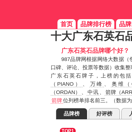
首页
品牌排行榜
品牌
十大广东石英石
广东石英石品牌哪个好？
987品牌网根据网络大数据
口碑、评论、投票等数据）收集整
广东石英石牌子，上榜的包
（PIANO）
、
万峰
、
奥维（O
（ORDAN）
、
中讯
、
箭牌（AR
箭牌
位列榜单排名前三。（数据为2
品牌榜
好评榜
PolySt
TOP1