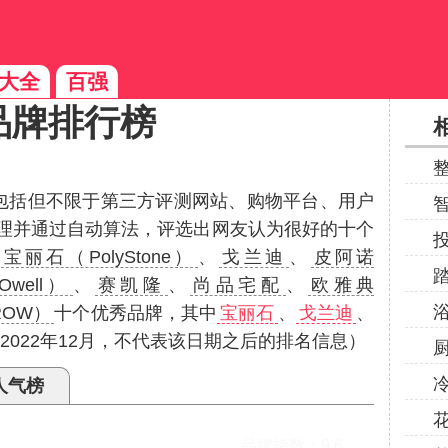
大全
百强
品牌排行榜
（包括但不限于第三方评测网站、购物平台、用户
理并通过自动算法，评选出网友认为很好的十个
括
宝丽石（PolyStone）
、
戈兰迪
、
皮阿诺
well）
、
赛凯隆
、
尚品宅配
、
欧雅典
ROW）
十个优秀品牌，其中
宝丽石
、
戈兰迪
、
022年12月，不代表该日期之后的排名信息）
人气榜
one/宝丽石
广东石英石
品牌指数：
9.6