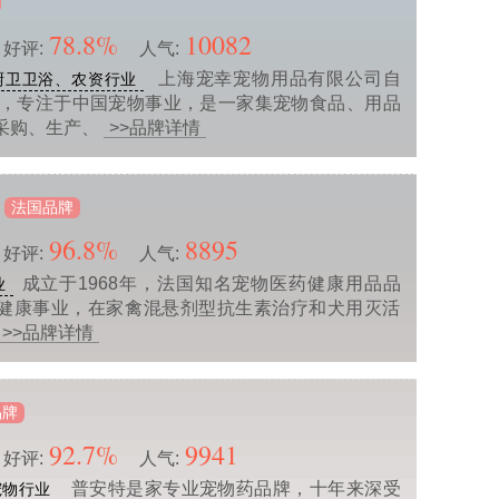
78.8%
10082
好评:
人气:
上海宠幸宠物用品有限公司自
厨卫卫浴、农资行业
以来，专注于中国宠物事业，是一家集宠物食品、用品
采购、生产、
>>品牌详情
法国品牌
96.8%
8895
好评:
人气:
成立于1968年，法国知名宠物医药健康用品品
业
健康事业，在家禽混悬剂型抗生素治疗和犬用灭活
>>品牌详情
品牌
92.7%
9941
好评:
人气:
普安特是家专业宠物药品牌，十年来深受
宠物行业