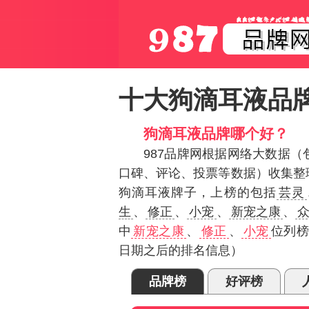
十大狗滴耳液品
狗滴耳液品牌哪个好？
987品牌网根据网络大数据
口碑、评论、投票等数据）收集整
狗滴耳液牌子，上榜的包括
芸灵
生
、
修正
、
小宠
、
新宠之康
、
中
新宠之康
、
修正
、
小宠
位列榜
日期之后的排名信息）
品牌榜
好评榜