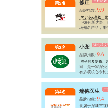
吉林品牌
修正
第2名
9.9
品牌指数:
牌子涉及美妆、营
下拥有斯达舒、
场知名产品，集
湖北武汉
小宠
第3名
9.6
品牌指数:
牌子涉及宠物、
司，是一家深受
有多项核心专利
广
瑞德医生
第4名
9.4
品牌指数:
隶属于深圳市红