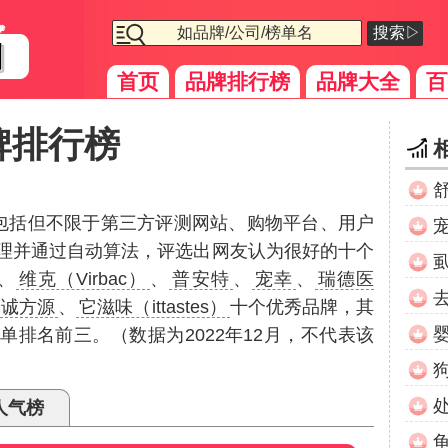
搜索▷
首页
品牌排行榜
品牌大全
百
牌排行榜
（包括但不限于第三方评测网站、购物平台、用户
理并通过自动算法，评选出网友认为很好的十个
、
维克（Virbac）
、
普安特
、
宠幸
、
瑞德医
众诚方源
、
它滋味（ittastes）
十个优秀品牌，其
单排名前三。（数据为2022年12月，不代表该
人气榜