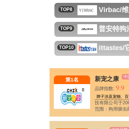
Virbac/
TOP8
普安特
狗
TOP9
ittaste
TOP10
中
新宠之康
第1名
9.9
品牌指数:
牌子涉及宠物、百
技有限公司于20
范围：狗用驱虫药