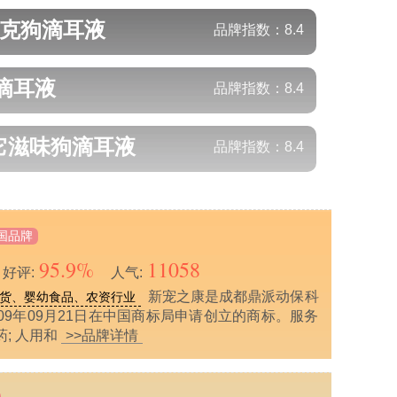
维克
狗滴耳液
品牌指数：
8.4
滴耳液
品牌指数：
8.4
s/它滋味
狗滴耳液
品牌指数：
8.4
国品牌
95.9%
11058
好评:
人气:
新宠之康是成都鼎派动保科
货、婴幼食品、农资行业
09年09月21日在中国商标局申请创立的商标。服务
; 人用和
>>品牌详情