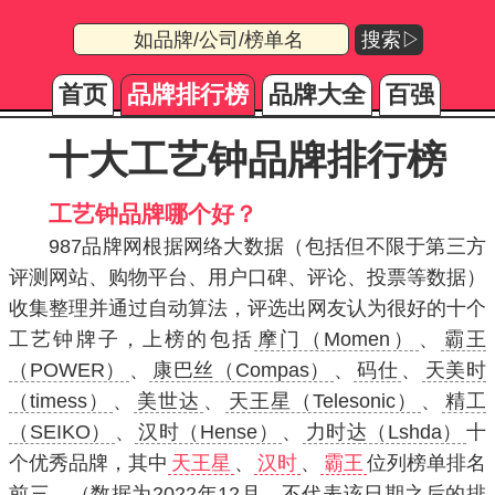
搜索▷
首页
品牌排行榜
品牌大全
百强
十大工艺钟品牌排行榜
工艺钟品牌哪个好？
987品牌网根据网络大数据（包括但不限于第三方
评测网站、购物平台、用户口碑、评论、投票等数据）
收集整理并通过自动算法，评选出网友认为很好的十个
工艺钟牌子，上榜的包括
摩门（Momen）
、
霸王
（POWER）
、
康巴丝（Compas）
、
码仕
、
天美时
（timess）
、
美世达
、
天王星（Telesonic）
、
精工
（SEIKO）
、
汉时（Hense）
、
力时达（Lshda）
十
个优秀品牌，其中
天王星
、
汉时
、
霸王
位列榜单排名
前三。（数据为2022年12月，不代表该日期之后的排