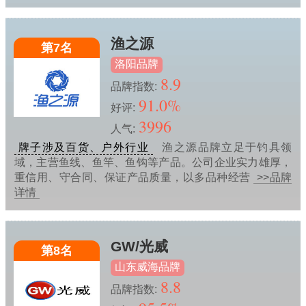
渔之源
第7名
洛阳品牌
8.9
品牌指数:
91.0%
好评:
3996
人气:
牌子涉及百货、户外行业
渔之源品牌立足于钓具领
域，主营鱼线、鱼竿、鱼钩等产品。公司企业实力雄厚，
重信用、守合同、保证产品质量，以多品种经营
>>品牌
详情
GW/光威
第8名
山东威海品牌
8.8
品牌指数: