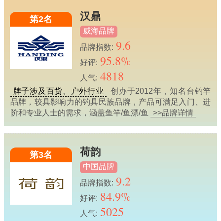
汉鼎
第2名
威海品牌
9.6
品牌指数:
95.8%
好评:
4818
人气:
牌子涉及百货、户外行业
创办于2012年，知名台钓竿
品牌，较具影响力的钓具民族品牌，产品可满足入门、进
阶和专业人士的需求，涵盖鱼竿/鱼漂/鱼
>>品牌详情
荷韵
第3名
中国品牌
9.2
品牌指数:
84.9%
好评:
5025
人气: