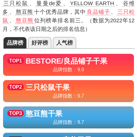
三只松鼠
、
曼曼de爱
、
YELLOW EARTH
、
谷维
多
、
憨豆熊
十个优秀品牌，其中
良品铺子
、
三只松
鼠
、
憨豆熊
位列榜单排名前三。（数据为2022年12
月，不代表该日期之后的排名信息）
品牌榜
好评榜
人气榜
BESTORE/良品铺子
干果
TOP1
品牌指数：
9.9
三只松鼠
干果
TOP2
品牌指数：
9.7
憨豆熊
干果
TOP3
品牌指数：
9.7