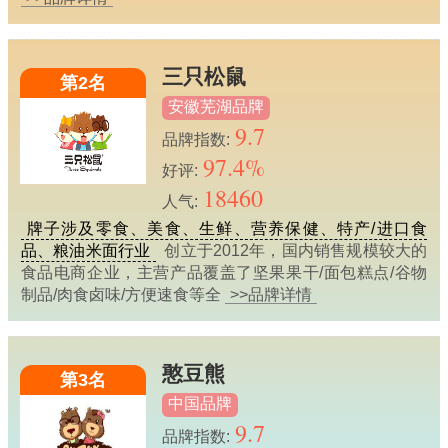
三只松鼠
第2名
安徽芜湖品牌
9.7
品牌指数:
97.4%
好评:
18460
人气:
牌子涉及零食、美食、生鲜、营养保健、特产/进口食
品、粮油米面行业
创立于2012年，国内销售规模较大的
食品电商企业，主营产品覆盖了坚果果干/面包糕点/谷物
制品/肉食卤味/方便速食等全
>>品牌详情
憨豆熊
第3名
中国品牌
9.7
品牌指数: