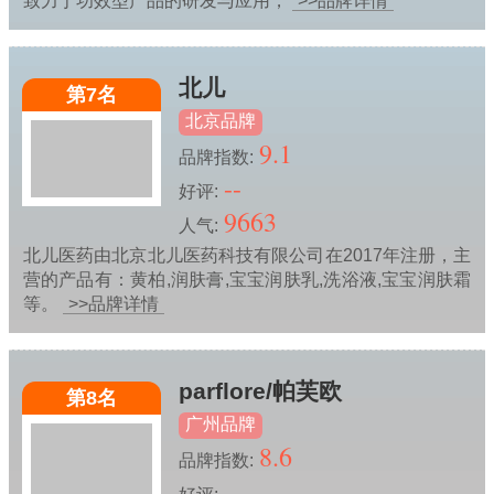
致力于功效型产品的研发与应用，
>>品牌详情
北儿
第7名
北京品牌
9.1
品牌指数:
--
好评:
9663
人气:
北儿医药由北京北儿医药科技有限公司在2017年注册，主
营的产品有：黄柏,润肤膏,宝宝润肤乳,洗浴液,宝宝润肤霜
等。
>>品牌详情
parflore/帕芙欧
第8名
广州品牌
8.6
品牌指数:
--