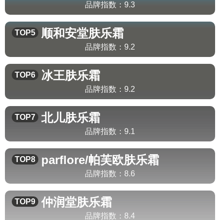
品牌指数：
9.3
顺和安堂
肤乐霜
TOP5
品牌指数：
9.2
冰王
肤乐霜
TOP6
品牌指数：
9.2
北儿
肤乐霜
TOP7
品牌指数：
9.1
parflore/帕芙欧
肤乐霜
TOP8
品牌指数：
8.6
仲润堂
肤乐霜
TOP9
品牌指数：
8.4