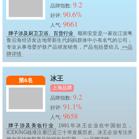
9.2
品牌指数:
90.6%
好评:
9661
人气:
牌子涉及厨卫卫浴、百货行业
顺和安堂是一家在江浙粤
鲁沿海经济发达地带新生代妈妈群体中小有名气的公司，
专业从事母婴护肤产品研发销售，产品包括婴幼儿
>>品
牌详情
冰王
第6名
上海品牌
9.2
品牌指数:
91.1%
好评:
9658
人气:
牌子涉及美妆行业
1991年冰王企业在中国创立，
ICEKING核准注册已近三十年发展历史。冰王企业专注并