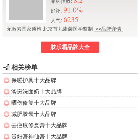
8.2
品牌指数:
91.0%
好评:
6235
人气:
无激素国家质检 北京首儿康馨医学监制
>>品牌详情
肤乐霜品牌大全
相关榜单
保暖护具十大品牌
淡斑洗面奶十大品牌
晒伤修复十大品牌
减肥胶囊十大品牌
去疤痕修复膏十大品牌
贵妇膏神仙膏十大品牌