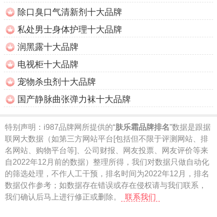
除口臭口气清新剂十大品牌
私处男士身体护理十大品牌
润黑露十大品牌
电视柜十大品牌
宠物杀虫剂十大品牌
国产静脉曲张弹力袜十大品牌
特别声明：
i987品牌网所提供的“
肤乐霜品牌排名
”数据是跟据
联网大数据（如第三方网站平台[包括但不限于评测网站、排
名网站、购物平台等]、公司财报、网友投票、网友评价等来
自2022年12月前的数据）整理所得，我们对数据只做自动化
的筛选处理，不作人工干预，排名时间为2022年12月，排名
数据仅作参考；如数据存在错误或存在侵权请与我们联系，
我们确认后马上进行修正或删除。
联系我们