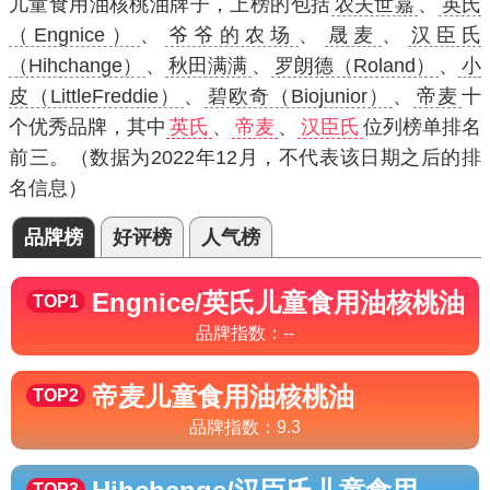
儿童食用油核桃油牌子，上榜的包括
农夫世嘉
、
英氏
（Engnice）
、
爷爷的农场
、
晟麦
、
汉臣氏
（Hihchange）
、
秋田满满
、
罗朗德（Roland）
、
小
皮（LittleFreddie）
、
碧欧奇（Biojunior）
、
帝麦
十
个优秀品牌，其中
英氏
、
帝麦
、
汉臣氏
位列榜单排名
前三。（数据为2022年12月，不代表该日期之后的排
名信息）
品牌榜
好评榜
人气榜
Engnice/英氏
儿童食用油核桃油
TOP1
品牌指数：
--
帝麦
儿童食用油核桃油
TOP2
品牌指数：
9.3
TOP3