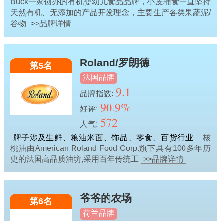
Buck一家创办的有机婴幼儿食品品牌，小皮辅食一直坚持
天然有机、无添加的产品开发理念，主要生产各类果蔬泥/
谷物
>>品牌详情
Roland/罗朗德
第5名
法国品牌
9.1
品牌指数:
90.9%
好评:
572
人气:
牌子涉及生鲜、粮油米面、饰品、零食、百货行业
核
桃油由American Roland Food Corp.旗下具有100多年历
史的法国高品质油坊,采用百年传统工
>>品牌详情
爷爷的农场
第6名
荷兰品牌