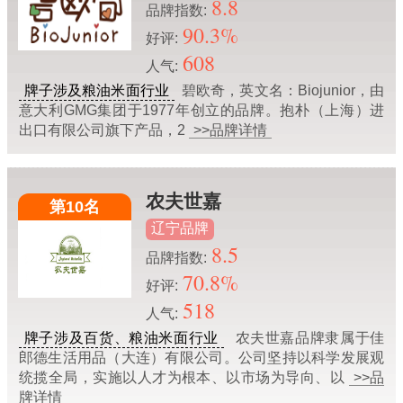
8.8
品牌指数:
90.3%
好评:
608
人气:
牌子涉及粮油米面行业
碧欧奇，英文名：Biojunior，由
意大利GMG集团于1977年创立的品牌。抱朴（上海）进
出口有限公司旗下产品，2
>>品牌详情
农夫世嘉
第10名
辽宁品牌
8.5
品牌指数:
70.8%
好评:
518
人气:
牌子涉及百货、粮油米面行业
农夫世嘉品牌隶属于佳
郎德生活用品（大连）有限公司。公司坚持以科学发展观
统揽全局，实施以人才为根本、以市场为导向、以
>>品
牌详情