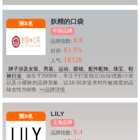
妖精的口袋
第8名
中国品牌
8.8
品牌指数:
83.5%
好评:
18328
人气:
牌子涉及女装、男装、运动、眼镜、配件配饰、珠宝、鞋
袜行业
诞生于2006年，专注于打造独立/自信/优雅/小资
以及小暧昧的品牌形象，以18-30岁追求时尚敏感度的品
味女性为销售
>>品牌详情
LILY
第9名
上海品牌
8.4
品牌指数: