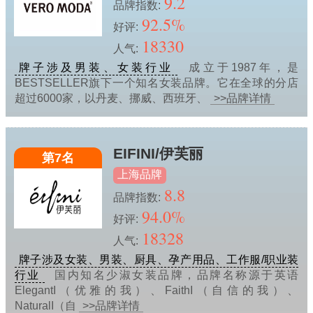
9.2
品牌指数:
92.5%
好评:
18330
人气:
牌子涉及男装、女装行业
成立于1987年，是
BESTSELLER旗下一个知名女装品牌。它在全球的分店
超过6000家，以丹麦、挪威、西班牙、
>>品牌详情
EIFINI/伊芙丽
第7名
上海品牌
8.8
品牌指数:
94.0%
好评:
18328
人气:
牌子涉及女装、男装、厨具、孕产用品、工作服/职业装
行业
国内知名少淑女装品牌，品牌名称源于英语
ElegantI（优雅的我）、FaithI（自信的我）、
NaturalI（自
>>品牌详情