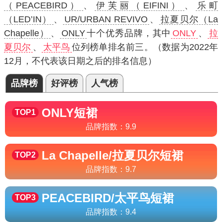
（PEACEBIRD）
、
伊芙丽（EIFINI）
、
乐町
（LED’IN）
、
UR/URBAN REVIVO
、
拉夏贝尔（La
Chapelle）
、
ONLY
十个优秀品牌，其中
ONLY
、
拉
夏贝尔
、
太平鸟
位列榜单排名前三。（数据为2022年
12月，不代表该日期之后的排名信息）
品牌榜
好评榜
人气榜
ONLY
短裙
TOP1
品牌指数：
9.9
La Chapelle/拉夏贝尔
短裙
TOP2
品牌指数：
9.7
PEACEBIRD/太平鸟
短裙
TOP3
品牌指数：
9.4