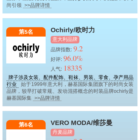
尚引领
>>品牌详情
Ochirly/欧时力
第5名
意大利品牌
9.2
品牌指数:
96.0%
好评:
18335
人气:
牌子涉及女装、配件配饰、鞋袜、男装、零食、孕产用品
行业
始于1999年意大利，赫基国际集团旗下的时尚女装
品牌，较早打破常规、发动混搭概念的时装品牌ochirly是
赫基国际集
>>品牌详情
VERO MODA/维莎曼
第6名
丹麦品牌